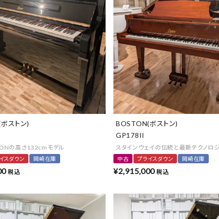
(ボストン)
BOSTON(ボストン)
GP178II
TONの高さ132cmモデル
スタインウェイの伝統と最新テクノロ
イスダウン
岡崎在庫
中古
プライスダウン
岡崎在庫
00
¥
2,915,000
税込
税込