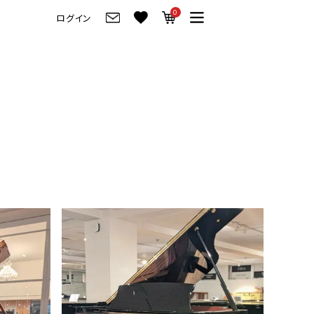
0
ログイン
グ
ご来店・試弾予約
フレビュー
ご来店・ご試弾予約
のブランド紹介
ショールーム案内
の選び方
会社情報
お役立ち情報
会社概要
トーク
採用情報
アノ価格一覧
岡崎トップページ
製品番号一覧
東京トップページ
ピアノ買取ページ