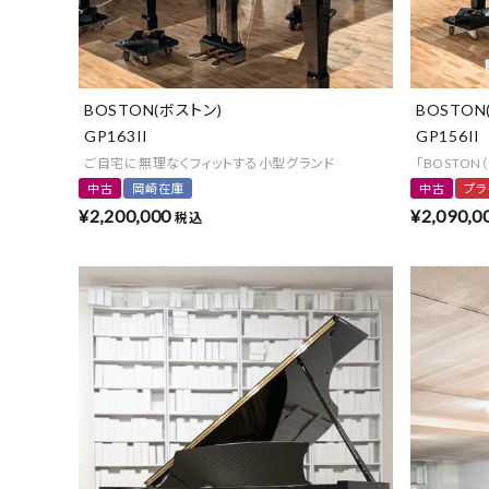
BOSTON(ボストン)
BOSTON
GP163II
GP156II
ご自宅に無理なくフィットする小型グランド
「BOSTO
中古
岡崎在庫
中古
プラ
¥
2,200,000
¥
2,090,0
税込