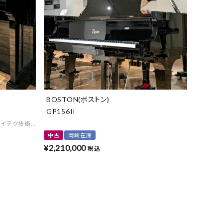
BOSTON(ボストン)
GP156II
ハイテク技術の融合
中古
岡崎在庫
¥
2,210,000
税込