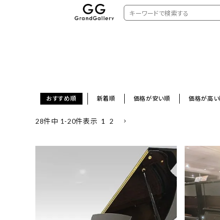
おすすめ順
新着順
価格が安い順
価格が高い
1
2
28
件中
1
-
20
件表示