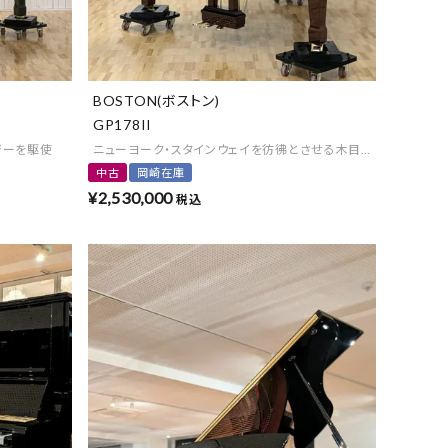
BOSTON(ボストン)
GP178II
ジーを駆使
ニューヨーク・スタインウェイを彷彿とさせる木目ピアノ
中古
岡崎在庫
¥
2,530,000
税込