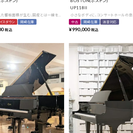
(ボストン)
BOSTON(ボストン)
UP118II
えた響板面積が生む、国産とは一線を画す豊かな余韻と繊細な演奏感。
小さなボディに、コンサートホールの息
イスダウン
岡崎在庫
中古
岡崎在庫
消音対応
00
¥
990,000
税込
税込