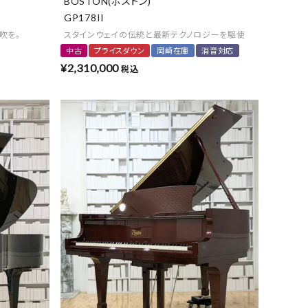
BOSTON(ボストン)
GP178II
吹を。
スタインウェイの伝統と最新テクノロジーを駆使
中古
プライスダウン
岡崎在庫
消音対応
¥
2,310,000
税込