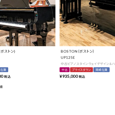
(ボストン)
BOSTON（ボストン）
UP125E
中古ピアノ スタインウェイデザイン＆
崎在庫
中古
プライスダウン
岡崎在庫
00
¥
935,000
税込
税込
順