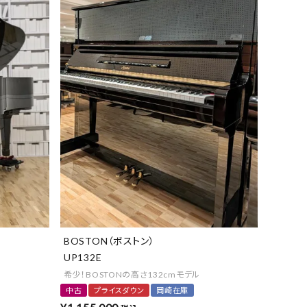
BOSTON（ボストン）
UP132E
希少！BOSTONの高さ132cmモデル
中古
プライスダウン
岡崎在庫