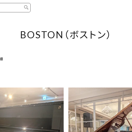
タイプ
ブランド
ブロ
BOSTON（ボストン）
中古グランドピアノ
YAMAHA
スタッ
中古アップライトピアノ
KAWAI
ピアノ
順
輸入ピアノ
STEINWAY&SONS
ピアノ
ホワイトピアノ
BOSENDORFER
ピアノ
名作・コレクション
C.BECHSTEIN
ピアノ
新品ピアノ
BOSTON
新品ピ
コンサートグランドピアノ
DIAPASON
ピアノ
もっとみる