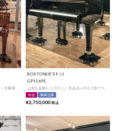
よくある質問-買取
BOSTON(ボストン)
GP156PE
ジーを駆使
上質な空間にふさわしい、気品あふれる小型グランド。
中古
岡崎在庫
¥
2,750,000
税込