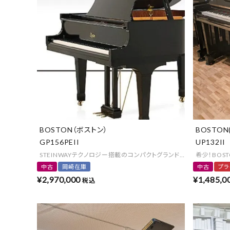
BOSTON（ボストン）
BOSTON
GP156PEII
UP132II
STEINWAYテクノロジー搭載のコンパクトグランドピアノ♪
希少！BOS
中古
岡崎在庫
中古
プラ
¥
2,970,000
¥
1,485,0
税込