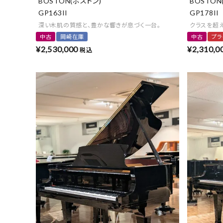
BOSTON(ボストン)
BOSTON
GP163II
GP178II
深い木肌の質感と、豊かな響きが息づく一台。
クラスを超
中古
岡崎在庫
中古
プラ
¥
2,530,000
¥
2,310,0
税込