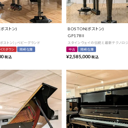
(ボストン)
BOSTON(ボストン)
GP178II
N（ボストン）」ベビーグランド
スタインウェイの伝統と最新テクノロ
イスダウン
岡崎在庫
中古
岡崎在庫
00
¥
2,585,000
税込
税込