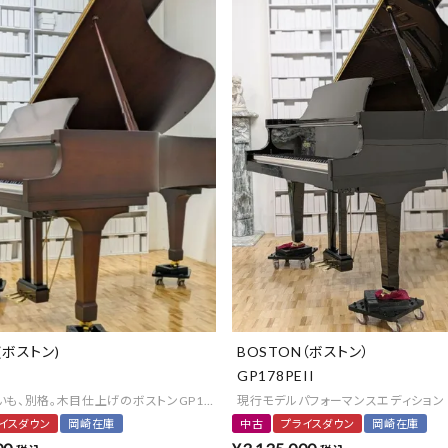
(ボストン)
BOSTON（ボストン）
GP178PEII
も、別格。木目仕上げのボストンGP193
現行モデルパフォーマンスエディション
イスダウン
岡崎在庫
中古
プライスダウン
岡崎在庫