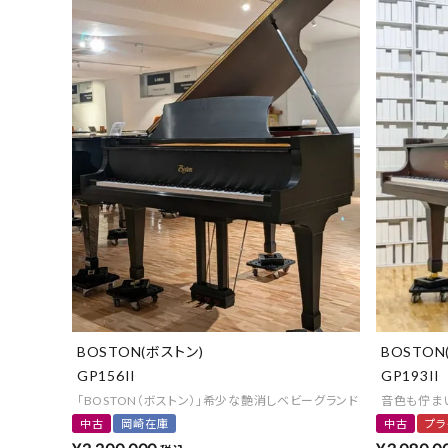
BOSTON(ボストン)
BOSTON
GP156II
GP193II
「BOSTON（ボストン）」希少な艶消しベビーグランド
音色も佇まい
中古
岡崎在庫
中古
プラ