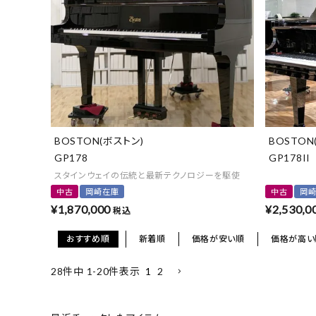
BOSTON(ボストン)
BOSTON
GP178
GP178II
スタインウェイの伝統と最新テクノロジーを駆使
中古
岡崎在庫
中古
岡
¥
1,870,000
¥
2,530,0
税込
おすすめ順
新着順
価格が安い順
価格が高い
1
2
28
件中
1
-
20
件表示