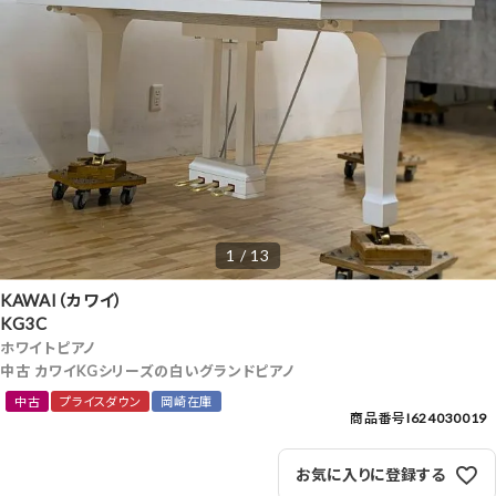
1 / 13
KAWAI（カワイ）
KG3C
ホワイトピアノ
中古 カワイKGシリーズの白いグランドピアノ
中古
プライスダウン
岡崎在庫
商品番号
I624030019
お気に入りに登録する