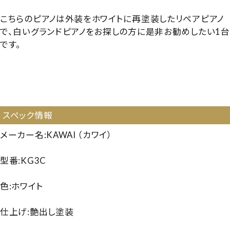
こちらのピアノは外装をホワイトに再塗装したリペアピアノ
で、白いグランドピアノをお探しの方に是非お勧めしたい1台
です。
【1108419】【国産中古GP】【白いピアノ】【ホワイトピアノ】
【カワイ KG3C】【カワイKG3C】【KAWAI KG3C】
【250213】
スペック情報
メーカー名:KAWAI （カワイ）
型番:KG3C
色:ホワイト
仕上げ:艶出し塗装