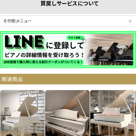
買戻しサービスについて
その他メニュー
＋
分割払いシミュレーション
納品・サービス・消音取付可能エリア
関連商品
よくある質問
送料について
契約後の流れ
保証サービス
中古ピアノ買戻しサービ
中古ピアノの状態につい
ス
て