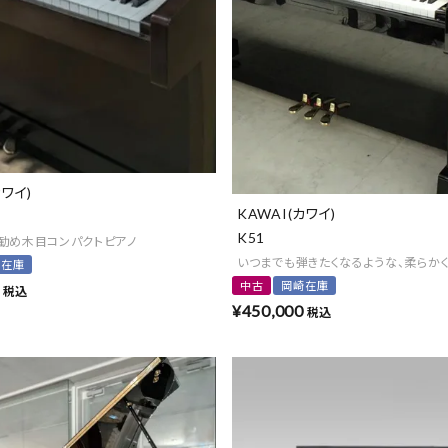
カワイ)
KAWAI(カワイ)
K51
勧め木目コンパクトピアノ
いつまでも弾きたくなるような、柔らか
崎在庫
中古
岡崎在庫
税込
¥
450,000
税込