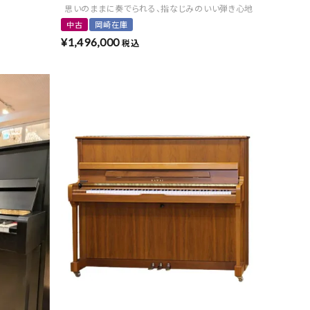
思いのままに奏でられる、指なじみのいい弾き心地
中古
岡崎在庫
¥
1,496,000
税込