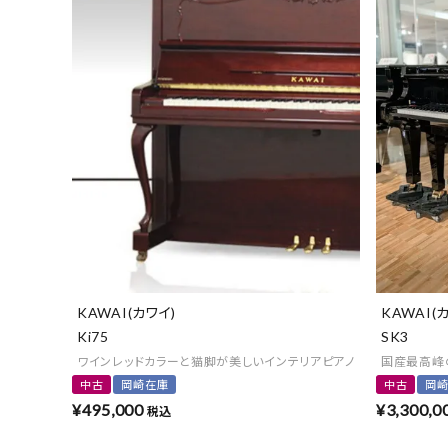
KAWAI(カワイ)
KAWAI(
Ki75
SK3
ワインレッドカラーと猫脚が美しいインテリアピアノ
国産最高峰のグ
中古
岡崎在庫
中古
岡
¥
495,000
¥
3,300,0
税込