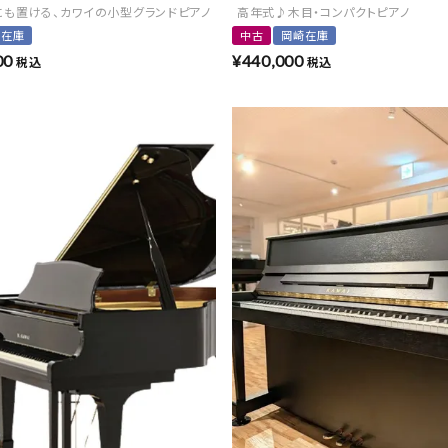
限定モデル
にも置ける、カワイの小型グランドピアノ
高年式♪木目・コンパクトピアノ
崎在庫
中古
岡崎在庫
00
¥
440,000
税込
税込