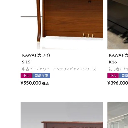
KAWAI(カワイ)
KAWAI(
Si15
K16
中古ピアノ カワイ インテリアピアノ Siシリーズ
初心者にお
中古
岡崎在庫
中古
岡
¥
550,000
¥
396,000
税込