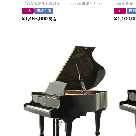
さらなる進化を遂げたヨーロッパの伝統とカワイの技術が織りなす
6畳の部屋
中古
岡崎在庫
中古
岡
¥
1,485,000
¥
1,100,0
税込