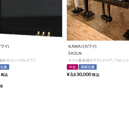
カワイ)
KAWAI(カワイ)
SK2LN
勧めのコンパクトピアノ
カワイ最高峰のグランドピアノ「SKシリ
崎在庫
中古
岡崎在庫
¥
3,630,000
税込
税込
順