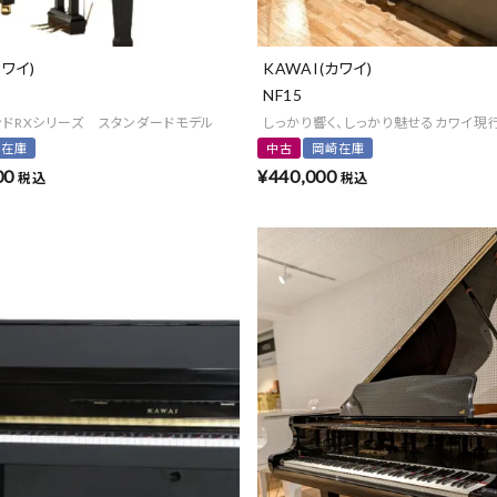
カワイ)
KAWAI(カワイ)
NF15
ンドRXシリーズ スタンダードモデル
しっかり響く、しっかり魅せるカワイ現
崎在庫
中古
岡崎在庫
00
¥
440,000
税込
税込