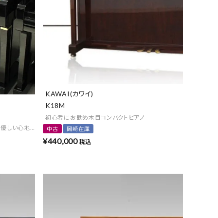
よくある質問-買取
KAWAI(カワイ)
K18M
初心者にお勧め木目コンパクトピアノ
く優しい心地よい音色♪
中古
岡崎在庫
¥
440,000
税込