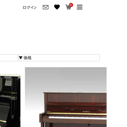
0
ログイン
グ
ご来店・試弾予約
フレビュー
ご来店・ご試弾予約
のブランド紹介
ショールーム案内
の選び方
会社情報
お役立ち情報
会社概要
トーク
採用情報
アノ価格一覧
岡崎トップページ
製品番号一覧
東京トップページ
ピアノ買取ページ