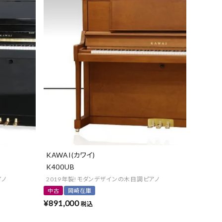
KAWAI(カワイ)
K400UB
アノ
2019年製!モダンデザインの木目調ピアノ
中古
岡崎在庫
¥
891,000
税込