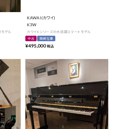
KAWAI(カワイ)
K3W
行モデル
カワイKシリーズの木目調スマートモデル
中古
岡崎在庫
¥
495,000
税込