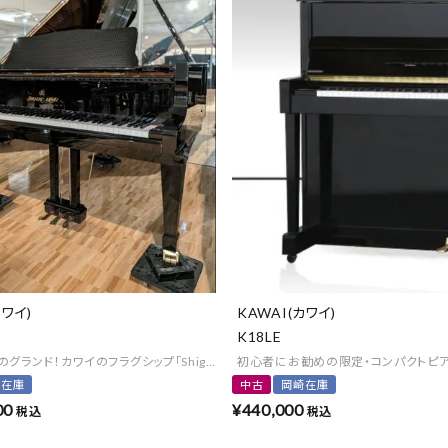
カワイ)
KAWAI(カワイ)
K18LE
ランド！カワイのフラグシップ「Shigeru Kawai」
初心者にお勧めの限定・コンパクトピ
崎在庫
中古
岡崎在庫
00
¥
440,000
税込
税込