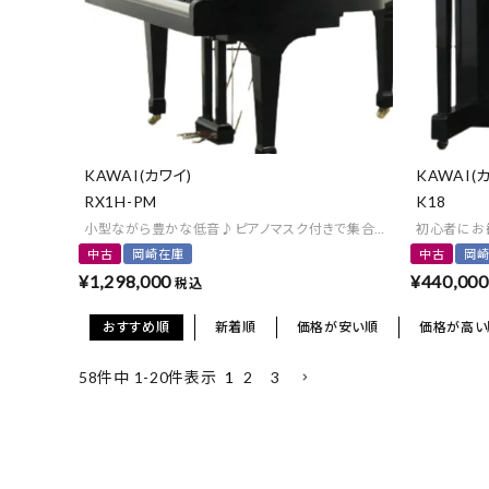
KAWAI(カワイ)
KAWAI(
RX1H-PM
K18
小型ながら豊かな低音♪ピアノマスク付きで集合住宅にもオススメ
初心者にお
中古
岡崎在庫
中古
岡
¥
1,298,000
¥
440,000
税込
おすすめ順
新着順
価格が安い順
価格が高い
1
2
3
58
件中
1
-
20
件表示