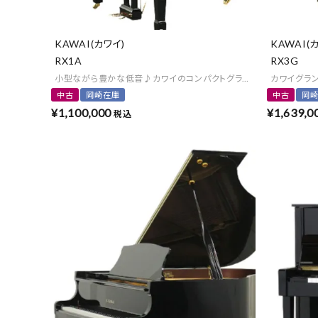
KAWAI(カワイ)
KAWAI(
RX1A
RX3G
小型ながら豊かな低音♪カワイのコンパクトグランド
カワイグラ
中古
岡崎在庫
中古
岡
¥
1,100,000
¥
1,639,0
税込