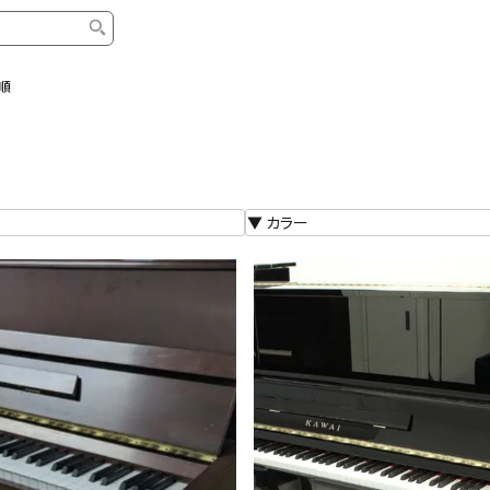
順
タイプ
ブランド
ブロ
中古グランドピアノ
YAMAHA
スタッ
中古アップライトピアノ
KAWAI
ピアノ
輸入ピアノ
STEINWAY&SONS
ピアノ
ホワイトピアノ
BOSENDORFER
ピアノ
名作・コレクション
C.BECHSTEIN
ピアノ
新品ピアノ
BOSTON
新品ピ
コンサートグランドピアノ
DIAPASON
ピアノ
もっとみる