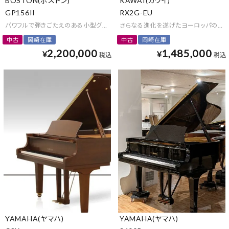
BOSTON(ボストン)
KAWAI(カワイ)
GP156II
RX2G-EU
パワフルで弾きごたえのある小型グランドピアノ
さらなる進化を遂げたヨーロッパの伝
中古
岡崎在庫
中古
岡崎在庫
2,200,000
1,485,000
¥
¥
税込
税込
YAMAHA(ヤマハ)
YAMAHA(ヤマハ)