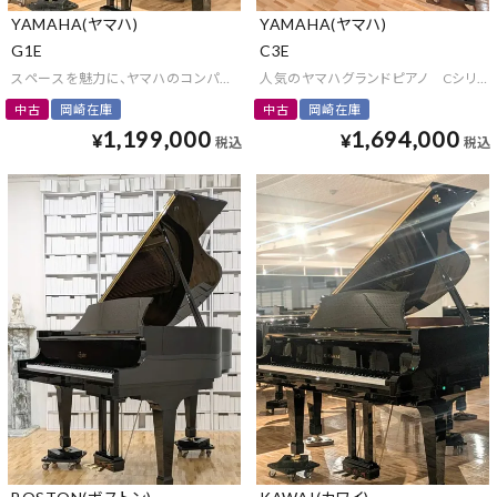
YAMAHA(ヤマハ)
YAMAHA(ヤマハ)
G1E
C3E
スペースを魅力に、ヤマハのコンパクトグランドピアノ
人気のヤマハグランドピアノ Cシリー
中古
岡崎在庫
中古
岡崎在庫
1,199,000
1,694,000
¥
¥
税込
税込