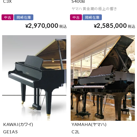
C3X
S400B
ヤマハ黄金期の極上の響き
中古
岡崎在庫
中古
岡崎在庫
2,970,000
2,585,000
¥
¥
税込
税込
KAWAI(カワイ)
YAMAHA(ヤマハ)
GE1AS
C2L