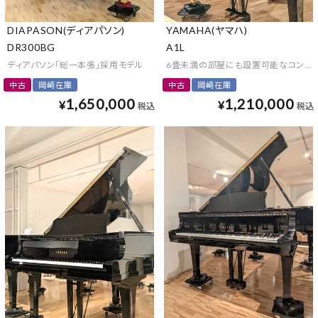
DIAPASON(ディアパソン)
YAMAHA(ヤマハ)
DR300BG
A1L
ディアパソン「総一本張」採用モデル
6畳未満の部屋にも設置可能なコンパク
中古
岡崎在庫
中古
岡崎在庫
1,650,000
1,210,000
¥
¥
税込
税込