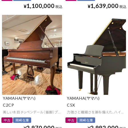
1,100,000
1,639,000
¥
¥
税込
税込
YAMAHA(ヤマハ)
YAMAHA(ヤマハ)
C2CP
C5X
美しい木目チッペンデール（猫脚）プレミアム仕様
力強さと繊細さを兼ね備えた、ハイレベ
中古
岡崎在庫
中古
岡崎在庫
2,970,000
2,992,000