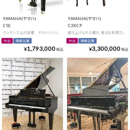
YAMAHA(ヤマハ)
YAMAHA(ヤマハ)
C5E
C2XCP
ワンランク上の音響 ヤマハCシリーズグランドピアノ
磨き上げられた響き、極まる表現力。
中古
岡崎在庫
中古
岡崎在庫
1,793,000
3,300,000
¥
¥
税込
税込