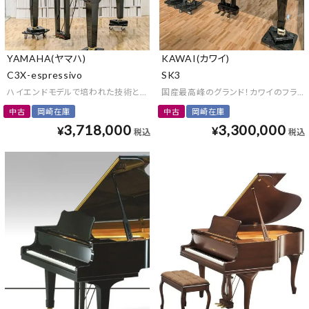
YAMAHA(ヤマハ)
KAWAI(カワイ)
C3X-espressivo
SK3
ハイエンドモデルで培われた技術と厳選されたこだわりの素材を結集
国産最高峰のグランド！カワイのフラグシップ「
中古
岡崎在庫
中古
岡崎在庫
3,718,000
3,300,000
¥
¥
税込
税込