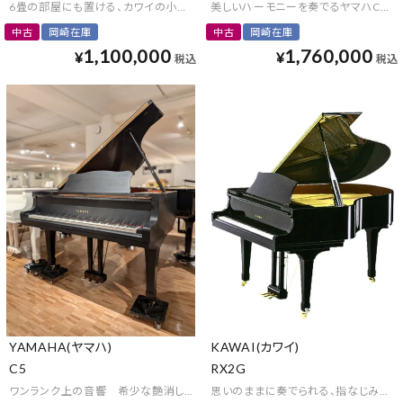
6畳の部屋にも置ける、カワイの小型グランドピアノ
美しいハーモニーを奏でるヤマハCシリ
中古
岡崎在庫
中古
岡崎在庫
1,100,000
1,760,000
¥
¥
税込
税込
YAMAHA(ヤマハ)
KAWAI(カワイ)
C5
RX2G
ワンランク上の音響 希少な艶消しグランドピアノ
思いのままに奏でられる、指なじみのい