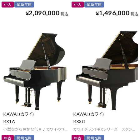
中古
岡崎在庫
中古
岡崎在庫
2,090,000
1,496,000
¥
¥
税込
税込
KAWAI(カワイ)
KAWAI(カワイ)
RX1A
RX3G
小型ながら豊かな低音♪カワイのコンパクトグランド
カワイグランドRXシリーズ スタンダ
中古
岡崎在庫
中古
岡崎在庫