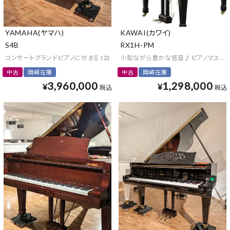
YAMAHA(ヤマハ)
KAWAI(カワイ)
S4B
RX1H-PM
コンサートグランドピアノにせまる1台
小型ながら豊かな低音♪ピアノマスク
中古
岡崎在庫
中古
岡崎在庫
3,960,000
1,298,000
¥
¥
税込
税込