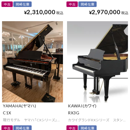
中古
岡崎在庫
中古
岡崎在庫
2,310,000
2,970,000
¥
¥
税込
税込
YAMAHA(ヤマハ)
KAWAI(カワイ)
C1X
RX3G
現行モデル ヤマハ「CXシリーズ」のコンパクトグランド
カワイグランドRXシリーズ スタンダ
中古
岡崎在庫
中古
岡崎在庫