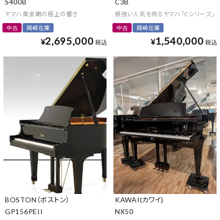
S400B
C3B
ヤマハ黄金期の極上の響き
根強い人気を誇るヤマハ「Cシリーズ」
中古
岡崎在庫
中古
岡崎在庫
2,695,000
1,540,000
¥
¥
税込
税込
BOSTON（ボストン）
KAWAI(カワイ)
GP156PEII
NX50