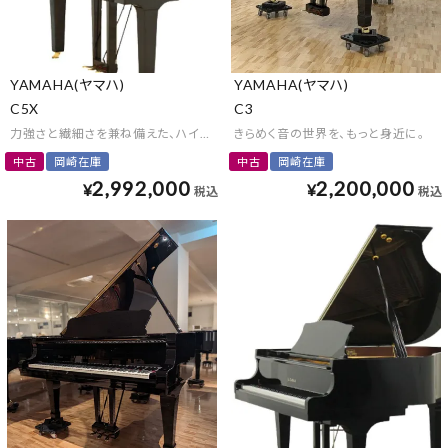
YAMAHA(ヤマハ)
YAMAHA(ヤマハ)
C5X
C3
力強さと繊細さを兼ね備えた、ハイレベルなグランドピアノ
きらめく音の世界を、もっと身近に。
中古
岡崎在庫
中古
岡崎在庫
2,992,000
2,200,000
¥
¥
税込
税込