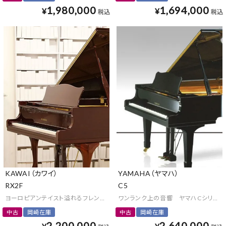
1,980,000
1,694,000
¥
¥
税込
税込
KAWAI（カワイ）
YAMAHA（ヤマハ）
RX2F
C5
ヨーロピアンテイスト溢れるフレンチスタイル
ワンランク上の音響 ヤマハCシリーズ
中古
岡崎在庫
中古
岡崎在庫
2,200,000
2,640,000