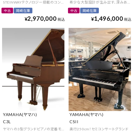
STEINWAYテクノロジー搭載のコンパクトグランドピアノ♪
希少な大型設計が生み出す、深みある
中古
岡崎在庫
中古
岡崎在庫
2,970,000
1,496,000
¥
¥
税込
税込
YAMAHA(ヤマハ)
YAMAHA(ヤマハ)
C3L
CSII
ヤマハの3型グランドピアノの定番モデル
奥行250cm！セミコンサートグランド