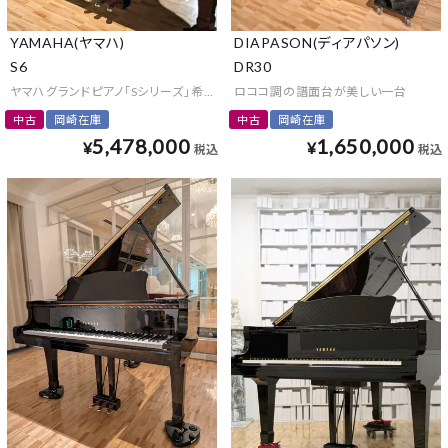
YAMAHA(ヤマハ)
DIAPASON(ディアパソン)
S6
DR30
ヤマハグランドピアノ「Sシリーズ」希少な木目仕様
ロココ調の譜面台が美しい一台
中古
岡崎在庫
中古
岡崎在庫
5,478,000
1,650,000
¥
¥
税込
税込