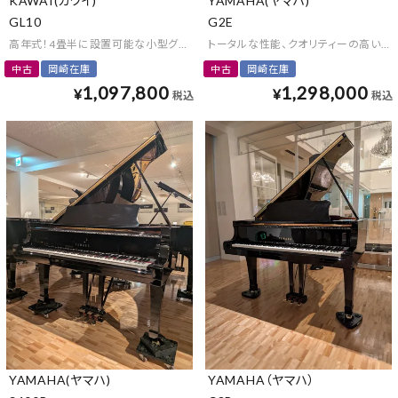
KAWAI(カワイ)
YAMAHA(ヤマハ)
GL10
G2E
高年式！4畳半に設置可能な小型グランドピアノ
トータルな性能、クオリティーの高い小
中古
岡崎在庫
中古
岡崎在庫
1,097,800
1,298,000
¥
¥
税込
税込
YAMAHA(ヤマハ)
YAMAHA（ヤマハ）