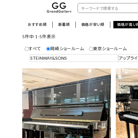
おすすめ順
新着順
価格が安い順
価格が高い
5
件中
1
-
5
件表示
すべて
岡崎ショールーム
東京ショールーム