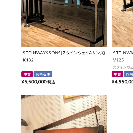
STEINWAY&SONS(スタインウェイ&サンズ)
STEINW
K132
V125
スタインウ
中古
岡崎在庫
中古
岡
¥
5,500,000
¥
4,950,0
税込