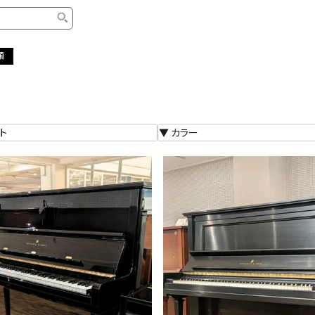
順
タイプ
ブランド
ブロ
中古グランドピアノ
YAMAHA
スタッ
中古アップライトピアノ
KAWAI
ピアノ
輸入ピアノ
STEINWAY&SONS
ピアノ
ホワイトピアノ
BOSENDORFER
ピアノ
名作・コレクション
C.BECHSTEIN
ピアノ
新品ピアノ
BOSTON
新品ピ
コンサートグランドピアノ
DIAPASON
ピアノ
もっとみる