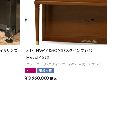
よくある質問-買取
ェイ&サンズ)
STEINWAY＆SONS（スタインウェイ）
Model.4510
ニューヨーク・スタインウェイの木目調アップライトピアノ
中古
岡崎在庫
¥
3,960,000
税込