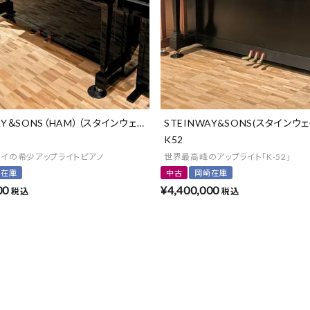
AY＆SONS（HAM）（スタインウェイ＆サンズ）
STEINWAY&SONS(スタインウ
K52
ェイの希少アップライトピアノ
世界最高峰のアップライト「K-52」
崎在庫
中古
岡崎在庫
00
¥
4,400,000
税込
税込