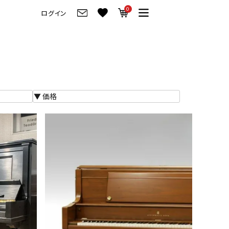
0
ログイン
グ
ご来店・試弾予約
フレビュー
ご来店・ご試弾予約
のブランド紹介
ショールーム案内
の選び方
会社情報
お役立ち情報
会社概要
トーク
採用情報
アノ価格一覧
岡崎トップページ
製品番号一覧
東京トップページ
ピアノ買取ページ