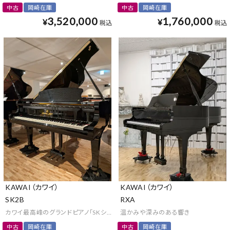
中古
岡崎在庫
中古
岡崎在庫
3,520,000
1,760,000
¥
¥
税込
税込
KAWAI（カワイ）
KAWAI（カワイ）
SK2B
RXA
カワイ最高峰のグランドピアノ「SKシリーズ」
温かみや深みのある響き
中古
岡崎在庫
中古
岡崎在庫