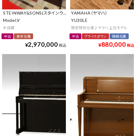
STEINWAY&SONS(スタインウェイ&サンズ)
YAMAHA（ヤマハ）
Model.V
YU30LE
木目調
限定特別仕様♪ヤマハ上位モデル
中古
東京在庫
中古
プライスダウン
岡崎在庫
2,970,000
880,000
¥
¥
税込
税込