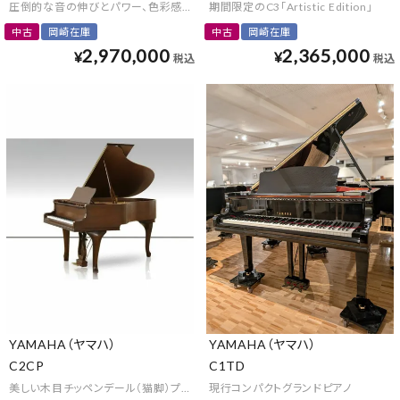
圧倒的な音の伸びとパワー、色彩感のある艶やかな音色
期間限定のC3「Artistic Edition」
中古
岡崎在庫
中古
岡崎在庫
2,970,000
2,365,000
¥
¥
税込
税込
YAMAHA（ヤマハ）
YAMAHA（ヤマハ）
C2CP
C1TD
美しい木目チッペンデール（猫脚）プレミアム仕様
現行コンパクトグランドピアノ