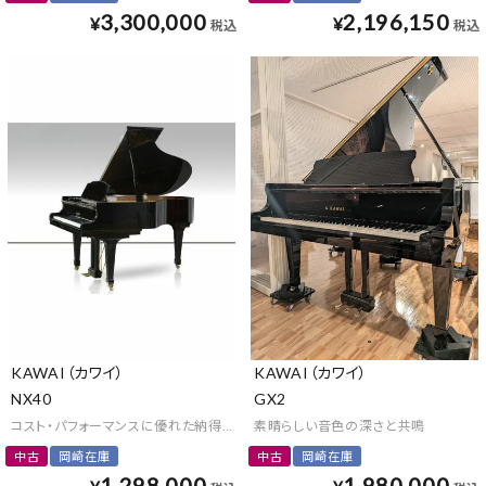
3,300,000
2,196,150
¥
¥
税込
税込
KAWAI（カワイ）
KAWAI（カワイ）
NX40
GX2
コスト・パフォーマンスに優れた納得の1台
素晴らしい音色の深さと共鳴
中古
岡崎在庫
中古
岡崎在庫
1,298,000
1,980,000