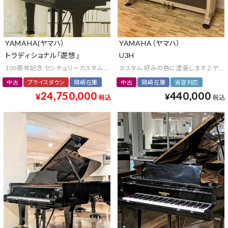
YAMAHA(ヤマハ）
YAMAHA（ヤマハ）
トラディショナル「遊想」
U3H
100周年記念 センチュリーカスタム アート 漆芸 京工芸 プレミアム クラウンジュ
カスタム 好みの色に塗装します♪ヤマ
中古
プライスダウン
岡崎在庫
中古
岡崎在庫
消音対応
24,750,000
440,000
¥
¥
税込
税込