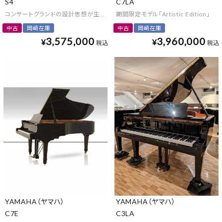
S4
C7LA
コンサートグランドの設計思想が生かされたヤマハSシリーズ
期間限定モデル「Artistic Edition」
中古
岡崎在庫
中古
岡崎在庫
3,575,000
3,960,000
¥
¥
税込
税込
YAMAHA（ヤマハ）
YAMAHA（ヤマハ）
C7E
C3LA