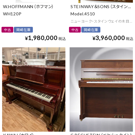
W.HOFFMANN（ホフマン）
STEINWAY＆SONS（スタインウェ
WH120P
Model.4510
ニューヨーク・スタインウェイの木目調
中古
岡崎在庫
中古
岡崎在庫
1,980,000
3,960,000
¥
¥
税込
税込