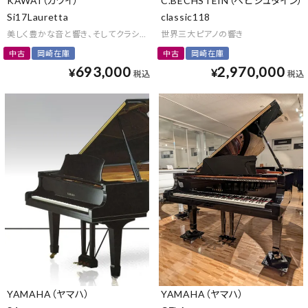
KAWAI（カワイ）
C.BECHSTEIN（ベヒシュタイン）
Si17Lauretta
classic118
美しく豊かな音と響き、そしてクラシカルな様式美
世界三大ピアノの響き
中古
岡崎在庫
中古
岡崎在庫
693,000
2,970,000
¥
¥
税込
税込
YAMAHA（ヤマハ）
YAMAHA（ヤマハ）