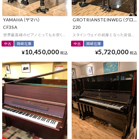
YAMAHA（ヤマハ）
GROTRIANSTEINWEG（グロ
CF3SA
220
世界最高峰のピアノ とってもお安くご提供します
スタインウェイの前身となった妥協な
中古
岡崎在庫
中古
岡崎在庫
10,450,000
5,720,000
¥
¥
税込
税込