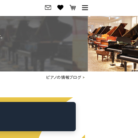
グ
ご来店・試弾予約
。
フレビュー
ご来店・ご試弾予約
のブランド紹介
ショールーム案内
の選び方
会社概要
ピアノの情報ブログ
>
お役立ち情報
会社概要
トーク
採用情報
アノ価格一覧
岡崎トップページ
東京トップページ
ピアノ買取ページ