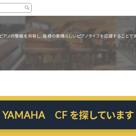
タイプ
ブランド
ブロ
ピアノの情報を共有し、皆様の素晴らしいピアノライフを応援することです
中古グランドピアノ
YAMAHA
スタッ
中古アップライトピアノ
KAWAI
ピアノ
輸入ピアノ
STEINWAY&SONS
ピアノ
ホワイトピアノ
BOSENDORFER
ピアノ
名作・コレクション
C.BECHSTEIN
ピアノ
新品ピアノ
BOSTON
新品ピ
YAMAHA CF を探しています
コンサートグランドピアノ
DIAPASON
もっとみる