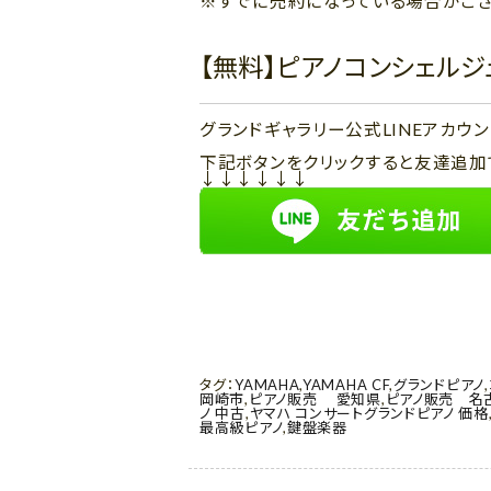
※すでに売約になっている場合がござ
【無料】ピアノコンシェル
グランドギャラリー公式LINEアカ
下記ボタンをクリックすると友達追加
↓↓↓↓↓↓
タグ：
YAMAHA
,
YAMAHA CF
,
グランドピアノ
,
岡崎市
,
ピアノ販売 愛知県
,
ピアノ販売 名
ノ 中古
,
ヤマハ コンサートグランドピアノ 価格
最高級ピアノ
,
鍵盤楽器