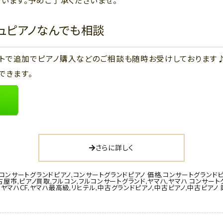
います。予めご了承くださいませ。
ジュピアノなんでも相談
ウントで追加でピアノ購入などのご相談も随時お受けしております
できます。
さらに詳しく
コンサートグランドピアノ
,
コンサートグランドピアノ 価格
,
コンサートグランドピ
古屋市
,
ピアノ買取
,
フルコン
,
フルコンサートグランド
,
ヤマハ
,
ヤマハ コンサート
,
ヤマハCF
,
ヤマハ最高級
,
リヒテル
,
中古グランドピアノ
,
中古ピアノ
,
中古ピアノ 