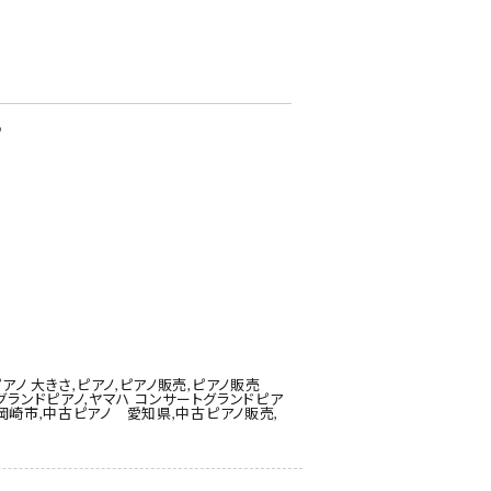
♪
アノ 大きさ
,
ピアノ
,
ピアノ販売
,
ピアノ販売
グランドピアノ
,
ヤマハ コンサートグランドピア
岡崎市
,
中古ピアノ 愛知県
,
中古ピアノ販売
,