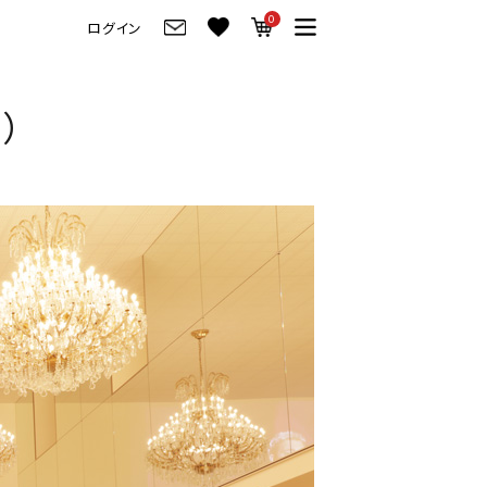
0
ログイン
グ
ご来店・試弾予約
）
フレビュー
ご来店・ご試弾予約
のブランド紹介
ショールーム案内
の選び方
会社情報
お役立ち情報
会社概要
トーク
採用情報
アノ価格一覧
岡崎トップページ
製品番号一覧
東京トップページ
ピアノ買取ページ