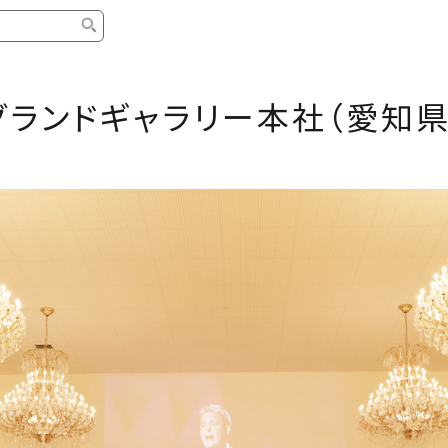
タイプ
ブランド
ブロ
グランドギャラリー本社（愛知県
中古グランドピアノ
YAMAHA
スタッ
中古アップライトピアノ
KAWAI
ピアノ
輸入ピアノ
STEINWAY&SONS
ピアノ
ホワイトピアノ
BOSENDORFER
ピアノ
名作・コレクション
C.BECHSTEIN
ピアノ
新品ピアノ
BOSTON
新品ピ
コンサートグランドピアノ
DIAPASON
ピアノ
もっとみる