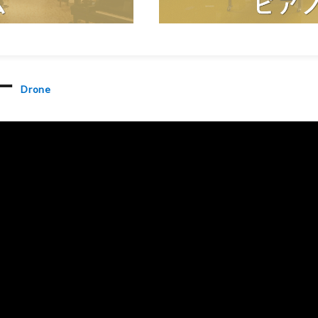
ー
Drone