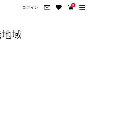
0
ログイン
ご来店・試弾予約
能地域
ビュー
ご来店・ご試弾予約
ランド紹介
ショールーム案内
び方
会社情報
立ち情報
会社概要
ク
採用情報
価格一覧
岡崎トップページ
番号一覧
東京トップページ
ピアノ買取ページ