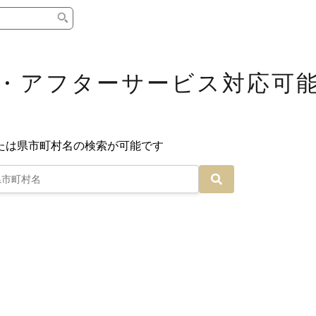
タイプ
ブランド
ブログ
・アフターサービス対応可
中古グランドピアノ
YAMAHA
スタッフレ
中古アップライトピアノ
KAWAI
ピアノのブ
輸入ピアノ
STEINWAY&SONS
ピアノの選
ホワイトピアノ
BOSENDORFER
ピアノお役
名作・コレクション
C.BECHSTEIN
ピアノトー
新品ピアノ
BOSTON
新品ピアノ
コンサートグランドピアノ
DIAPASON
ピアノ製品
もっとみる