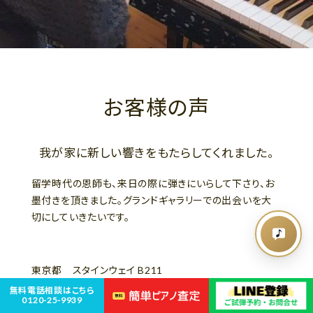
お客様の声
我が家に新しい響きをもたらしてくれました。
留学時代の恩師も、来日の際に弾きにいらして下さり、お
墨付きを頂きました。グランドギャラリーでの出会いを大
切にしていきたいです。
東京都 スタインウェイ B211
無料電話相談はこちら
0120-25-9939
さらに詳しく