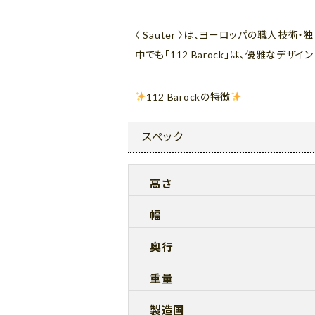
〈 Sauter 〉は、ヨーロッパの職人技
中でも「112 Barock」は、優雅なデ
112 Barockの特徴
スペック
高さ
幅
奥行
重量
製造国