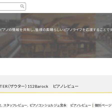
タイプ
ブランド
ブロ
ピアノの情報を共有し、皆様の素晴らしいピアノライフを応援することです
中古グランドピアノ
YAMAHA
スタッ
中古アップライトピアノ
KAWAI
ピアノ
輸入ピアノ
STEINWAY&SONS
ピアノ
ホワイトピアノ
BOSENDORFER
ピアノ
名作・コレクション
C.BECHSTEIN
ピアノ
新品ピアノ
BOSTON
ER（ザウター）112Barock ピアノレビュー
新品ピ
コンサートグランドピアノ
DIAPASON
もっとみる
ス
,
スタッフレビュー
,
ピアノコンシェルジュ宮永 ピアノレビュー
|
個別ページ