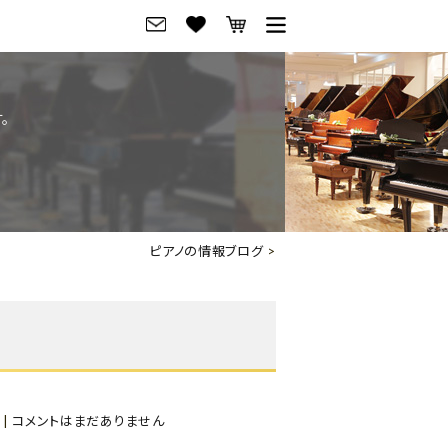
グ
ご来店・試弾予約
。
フレビュー
ご来店・ご試弾予約
のブランド紹介
ショールーム案内
の選び方
会社概要
ピアノの情報ブログ
>
お役立ち情報
会社概要
トーク
採用情報
アノ価格一覧
岡崎トップページ
東京トップページ
|
コメントはまだありません
ピアノ買取ページ