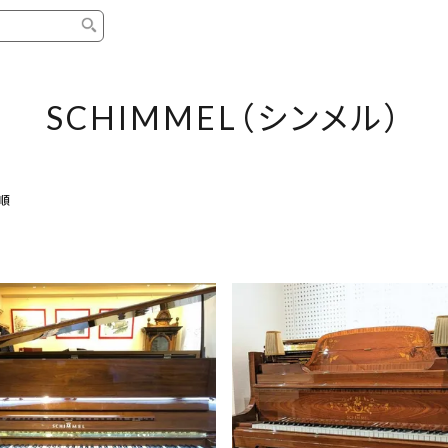
タイプ
ブランド
ブロ
SCHIMMEL（シンメル）
中古グランドピアノ
YAMAHA
スタッ
中古アップライトピアノ
KAWAI
ピアノ
順
輸入ピアノ
STEINWAY&SONS
ピアノ
ホワイトピアノ
BOSENDORFER
ピアノ
名作・コレクション
C.BECHSTEIN
ピアノ
新品ピアノ
BOSTON
新品ピ
コンサートグランドピアノ
DIAPASON
ピアノ
もっとみる