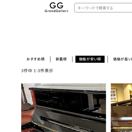
おすすめ順
新着順
価格が安い順
価格が高い
3
件中
1
-
3
件表示