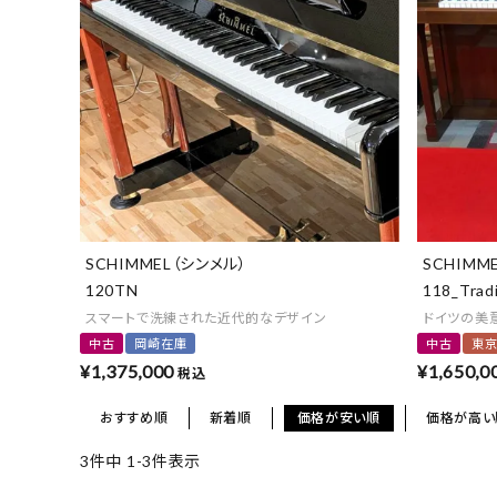
SCHIMMEL（シンメル）
SCHIMM
120TN
118_Tradi
スマートで洗練された近代的なデザイン
ドイツの美
中古
岡崎在庫
中古
東
¥
1,375,000
¥
1,650,0
税込
おすすめ順
新着順
価格が安い順
価格が高い
3
件中
1
-
3
件表示