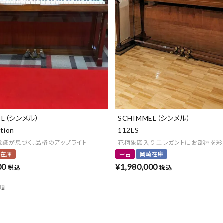
EL（シンメル）
SCHIMMEL（シンメル）
tion
112LS
意識が息づく、品格のアップライト
花柄象嵌入り エレガントにお部屋を
京在庫
中古
岡崎在庫
00
¥
1,980,000
税込
税込
順