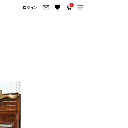
0
ログイン
グ
ご来店・試弾予約
フレビュー
ご来店・ご試弾予約
のブランド紹介
ショールーム案内
の選び方
会社情報
お役立ち情報
会社概要
トーク
採用情報
アノ価格一覧
岡崎トップページ
製品番号一覧
東京トップページ
ピアノ買取ページ