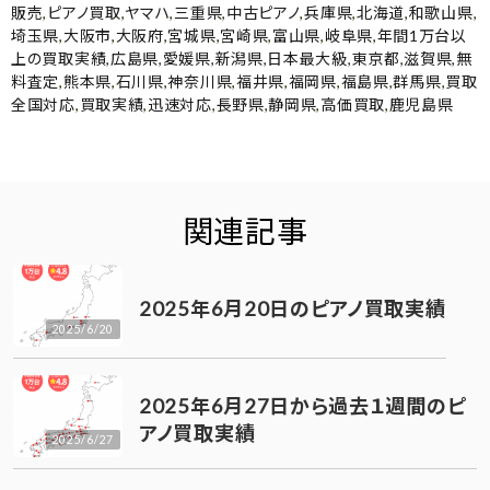
販売
,
ピアノ買取
,
ヤマハ
,
三重県
,
中古ピアノ
,
兵庫県
,
北海道
,
和歌山県
,
埼玉県
,
大阪市
,
大阪府
,
宮城県
,
宮崎県
,
富山県
,
岐阜県
,
年間1万台以
上の買取実績
,
広島県
,
愛媛県
,
新潟県
,
日本最大級
,
東京都
,
滋賀県
,
無
料査定
,
熊本県
,
石川県
,
神奈川県
,
福井県
,
福岡県
,
福島県
,
群馬県
,
買取
全国対応
,
買取実績
,
迅速対応
,
長野県
,
静岡県
,
高価買取
,
鹿児島県
関連記事
2025年6月20日のピアノ買取実績
2025/6/20
2025年6月27日から過去１週間のピ
アノ買取実績
2025/6/27