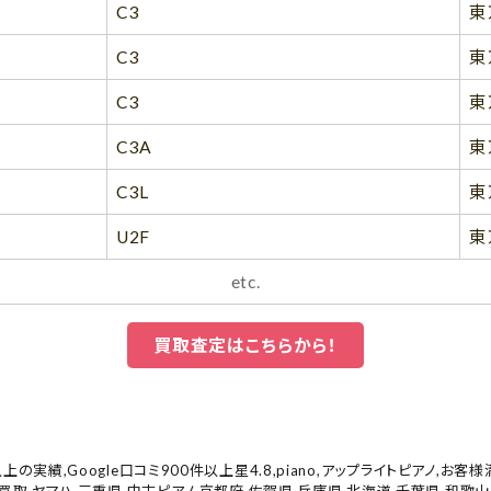
C3
東
C3
東
C3
東
C3A
東
C3L
東
U2F
東
etc.
買取査定はこちらから！
以上の実績
,
Google口コミ900件以上星4.8
,
piano
,
アップライトピアノ
,
お客様
ノ買取
,
ヤマハ
,
三重県
,
中古ピアノ
,
京都府
,
佐賀県
,
兵庫県
,
北海道
,
千葉県
,
和歌山