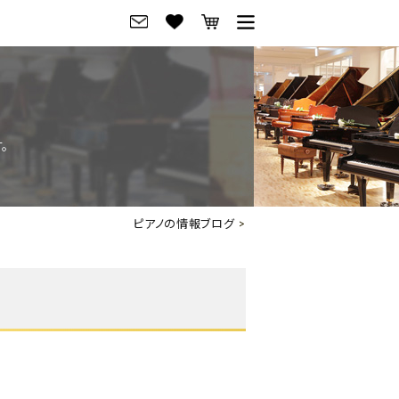
グ
ご来店・試弾予約
フレビュー
ご来店・ご試弾予約
。
のブランド紹介
ショールーム案内
の選び方
会社概要
ピアノの情報ブログ
>
お役立ち情報
会社概要
トーク
採用情報
アノ価格一覧
岡崎トップページ
東京トップページ
ピアノ買取ページ