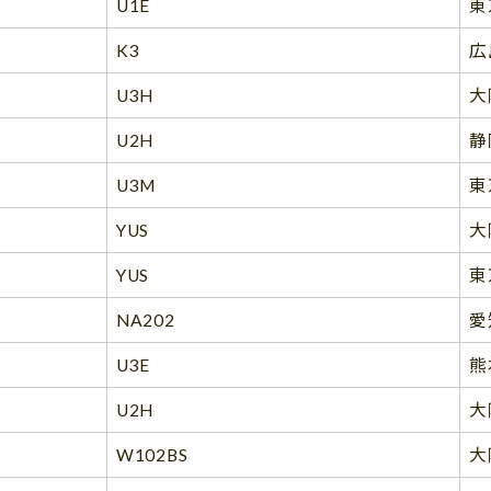
U1E
東
K3
広
U3H
大
U2H
静
U3M
東
YUS
大
YUS
東
NA202
愛
U3E
熊
U2H
大
W102BS
大