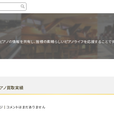
タイプ
ブランド
ブロ
中古グランドピアノ
YAMAHA
スタッ
ピアノの情報を共有し、皆様の素晴らしいピアノライフを応援することです
中古アップライトピアノ
KAWAI
ピアノ
輸入ピアノ
STEINWAY&SONS
ピアノ
ホワイトピアノ
BOSENDORFER
ピアノ
名作・コレクション
C.BECHSTEIN
ピアノ
新品ピアノ
BOSTON
ピアノ買取実績
新品ピ
コンサートグランドピアノ
DIAPASON
もっとみる
ジ
|
コメントはまだありません