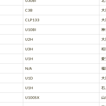
U30Bl
北
C3B
大
CLP133
大
U10Bl
神
U2H
大
U3H
和
U1H
愛
N/A
福
U1D
大
U1H
石
U100SX
山