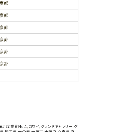
京都
京都
京都
京都
京都
京都
満足度業界No.1
,
カワイ
,
グランドギャラリー
,
グ
県
,
埼玉県
,
大分県
,
大阪市
,
大阪府
,
奈良県
,
宮