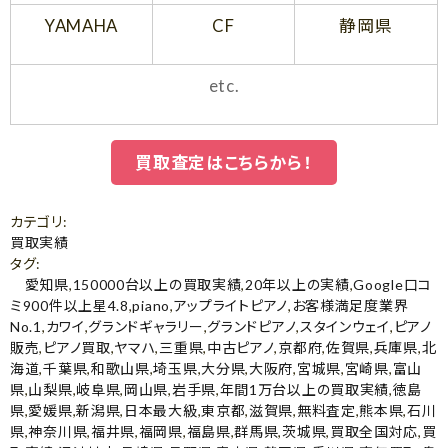
YAMAHA
CF
静岡県
etc.
買取査定はこちらから！
カテゴリ
:
買取実績
タグ
:
愛知県
,
150000台以上の買取実績
,
20年以上の実績
,
Google口コ
ミ900件以上星4.8
,
piano
,
アップライトピアノ
,
お客様満足度業界
No.1
,
カワイ
,
グランドギャラリー
,
グランドピアノ
,
スタインウェイ
,
ピアノ
販売
,
ピアノ買取
,
ヤマハ
,
三重県
,
中古ピアノ
,
京都府
,
佐賀県
,
兵庫県
,
北
海道
,
千葉県
,
和歌山県
,
埼玉県
,
大分県
,
大阪府
,
宮城県
,
宮崎県
,
富山
県
,
山梨県
,
岐阜県
,
岡山県
,
岩手県
,
年間1万台以上の買取実績
,
徳島
県
,
愛媛県
,
新潟県
,
日本最大級
,
東京都
,
滋賀県
,
無料査定
,
熊本県
,
石川
県
,
神奈川県
,
福井県
,
福岡県
,
福島県
,
群馬県
,
茨城県
,
買取全国対応
,
買