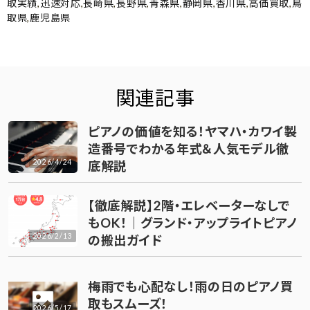
取実績
,
迅速対応
,
長崎県
,
長野県
,
青森県
,
静岡県
,
香川県
,
高価買取
,
鳥
取県
,
鹿児島県
関連記事
ピアノの価値を知る！ヤマハ・カワイ製
造番号でわかる年式＆人気モデル徹
2026/4/24
底解説
【徹底解説】2階・エレベーターなしで
もOK！｜グランド・アップライトピアノ
2026/2/13
の搬出ガイド
梅雨でも心配なし！雨の日のピアノ買
取もスムーズ！
2026/5/17