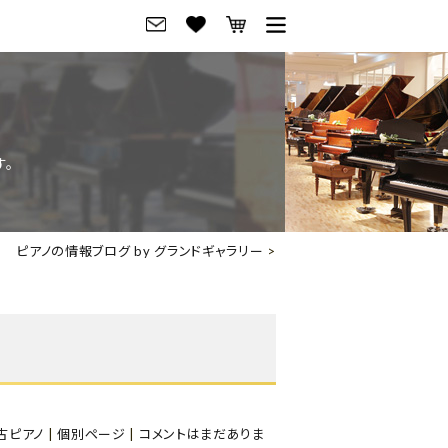
グ
ご来店・試弾予約
フレビュー
ご来店・ご試弾予約
す。
のブランド紹介
ショールーム案内
の選び方
会社概要
ピアノの情報ブログ by グランドギャラリー
>
お役立ち情報
会社概要
トーク
採用情報
アノ価格一覧
岡崎トップページ
東京トップページ
古ピアノ
|
個別ページ
|
コメントはまだありま
ピアノ買取ページ