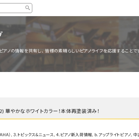
タイプ
ブランド
ブロ
グ
中古グランドピアノ
YAMAHA
スタッ
ピアノの情報を共有し、 皆様の素晴らしいピアノライフを応援することで
中古アップライトピアノ
KAWAI
ピアノ
輸入ピアノ
STEINWAY&SONS
ピアノ
ホワイトピアノ
BOSENDORFER
ピアノ
名作・コレクション
C.BECHSTEIN
ピアノ
新品ピアノ
BOSTON
新品ピ
202) 華やかなホワイトカラー！本体再塗装済み！
コンサートグランドピアノ
DIAPASON
もっとみる
AHA）
,
3.トピックス&ニュース
,
4.ピアノ新入荷情報
,
b.アップライトピアノ
,
中