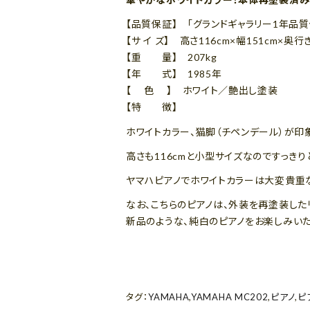
【品質保証】 「グランドギャラリー1年品質
【サ イ ズ】 高さ116cm×幅151cm×奥行
【重 量】 207kg
【年 式】 1985年
【 色 】 ホワイト／艶出し塗装
【特 徴】
ホワイトカラー、猫脚（チペンデール）が印
高さも116cmと小型サイズなのですっきり
ヤマハピアノでホワイトカラーは大変貴重な
なお、こちらのピアノは、外装を再塗装した
新品のような、純白のピアノをお楽しみいた
タグ：
YAMAHA
,
YAMAHA MC202
,
ピアノ
,
ピ