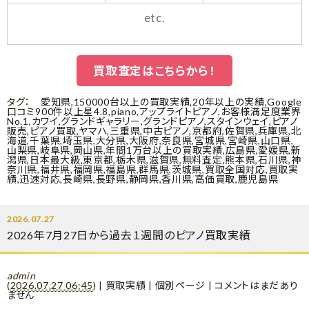
etc.
買取査定はこちらから！
タグ：
愛知県
,
150000台以上の買取実績
,
20年以上の実績
,
Google
口コミ900件以上星4.8
,
piano
,
アップライトピアノ
,
お客様満足度業界
No.1
,
カワイ
,
グランドギャラリー
,
グランドピアノ
,
スタインウェイ
,
ピアノ
販売
,
ピアノ買取
,
ヤマハ
,
三重県
,
中古ピアノ
,
京都府
,
佐賀県
,
兵庫県
,
北
海道
,
千葉県
,
埼玉県
,
大分県
,
大阪府
,
奈良県
,
宮城県
,
宮崎県
,
山口県
,
山梨県
,
岐阜県
,
岡山県
,
年間1万台以上の買取実績
,
広島県
,
愛媛県
,
新
潟県
,
日本最大級
,
東京都
,
栃木県
,
滋賀県
,
無料査定
,
熊本県
,
石川県
,
神
奈川県
,
福井県
,
福岡県
,
福島県
,
群馬県
,
茨城県
,
買取全国対応
,
買取実
績
,
迅速対応
,
長崎県
,
長野県
,
静岡県
,
香川県
,
高価買取
,
鹿児島県
2026.07.27
2026年7月27日から過去１週間のピアノ買取実績
admin
(
2026.07.27 06:45
)
|
買取実績
|
個別ページ
|
コメントはまだあり
ません