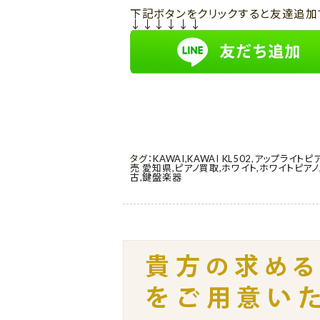
下記ボタンをクリックすると友達追加
↓↓↓↓↓↓
タグ：
KAWAI
,
KAWAI KL502
,
アップライトピ
売 愛知県
,
ピアノ買取
,
ホワイト
,
ホワイトピアノ
古
,
鍵盤楽器