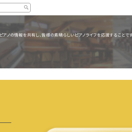
タイプ
ブランド
ブロ
ピアノの情報を共有し、皆様の素晴らしいピアノライフを応援することです
中古グランドピアノ
YAMAHA
スタッ
中古アップライトピアノ
KAWAI
ピアノ
輸入ピアノ
STEINWAY&SONS
ピアノ
ホワイトピアノ
BOSENDORFER
ピアノ
名作・コレクション
C.BECHSTEIN
ピアノ
新品ピアノ
BOSTON
新品ピ
コンサートグランドピアノ
DIAPASON
もっとみる