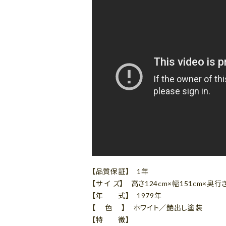
【品質保証】 1年
【サ イ ズ】 高さ124cm×幅151cm×奥行
【年 式】 1979年
【 色 】 ホワイト／艶出し塗装
【特 徴】