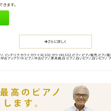
できます。
さらに詳しく
アノ
,
インテリア
,
カワイ
,
カワイ KL502
,
カワイKL502
,
ピアノ
,
ピアノ販売
,
ピアノ
,
中古アップライトピアノ
,
中古ピアノ
,
家具調
,
白 ピアノ
,
白いピアノ
,
白いピアノ 