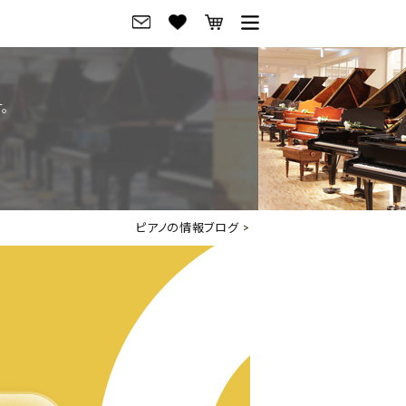
グ
ご来店・試弾予約
。
フレビュー
ご来店・ご試弾予約
のブランド紹介
ショールーム案内
の選び方
会社概要
ピアノの情報ブログ
>
お役立ち情報
会社概要
トーク
採用情報
アノ価格一覧
岡崎トップページ
東京トップページ
ピアノ買取ページ