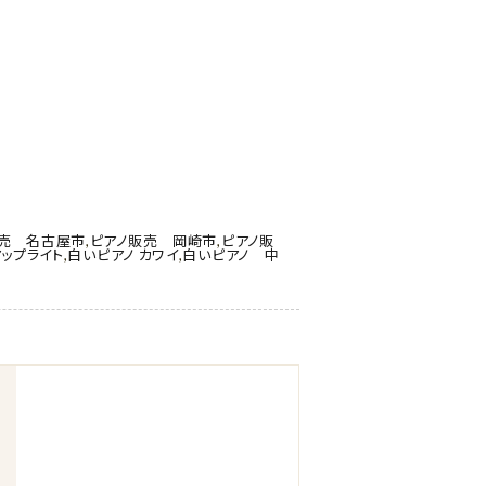
販売 名古屋市
,
ピアノ販売 岡崎市
,
ピアノ販
アップライト
,
白いピアノ カワイ
,
白いピアノ 中