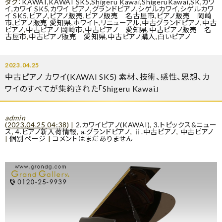
タグ：
KAWAI
,
KAWAI SK5
,
Shigeru Kawai
,
ShigeruKawai
,
SK
,
カワ
イ
,
カワイ SK5
,
カワイ ピアノ
,
グランドピアノ
,
シゲルカワイ
,
シゲルカワ
イ SK5
,
ピアノ
,
ピアノ販売
,
ピアノ販売 名古屋市
,
ピアノ販売 岡崎
市
,
ピアノ販売 愛知県
,
ホワイト
,
リニューアル
,
中古グランドピアノ
,
中古
ピアノ
,
中古ピアノ 岡崎市
,
中古ピアノ 愛知県
,
中古ピアノ販売 名
古屋市
,
中古ピアノ販売 愛知県
,
中古ピアノ購入
,
白いピアノ
2023.04.25
中古ピアノ カワイ(KAWAI SK5) 素材、技術、感性、思想、カ
ワイのすべてが集約された「Shigeru Kawai」
admin
(
2023.04.25 04:38
)
|
2.カワイピアノ(KAWAI)
,
3.トピックス&ニュー
ス
,
4.ピアノ新入荷情報
,
a.グランドピアノ
,
ⅱ.中古ピアノ
,
中古ピアノ
|
個別ページ
|
コメントはまだありません