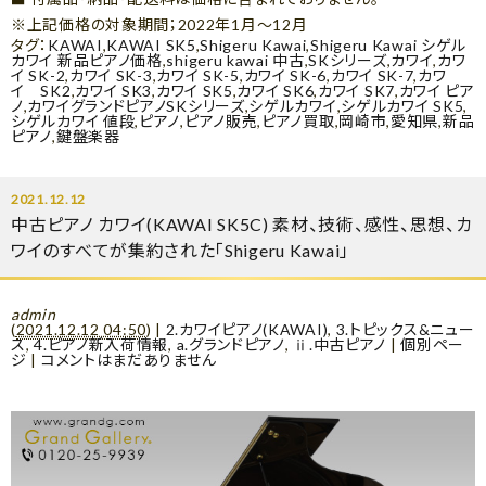
※上記価格の対象期間；2022年1月〜12月
タグ：
KAWAI
,
KAWAI SK5
,
Shigeru Kawai
,
Shigeru Kawai シゲル
カワイ 新品ピアノ価格
,
shigeru kawai 中古
,
SKシリーズ
,
カワイ
,
カワ
イ SK-2
,
カワイ SK-3
,
カワイ SK-5
,
カワイ SK-6
,
カワイ SK-7
,
カワ
イ SK2
,
カワイ SK3
,
カワイ SK5
,
カワイ SK6
,
カワイ SK7
,
カワイ ピア
ノ
,
カワイグランドピアノSKシリーズ
,
シゲルカワイ
,
シゲルカワイ SK5
,
シゲルカワイ 値段
,
ピアノ
,
ピアノ販売
,
ピアノ買取
,
岡崎市
,
愛知県
,
新品
ピアノ
,
鍵盤楽器
2021.12.12
中古ピアノ カワイ(KAWAI SK5C) 素材、技術、感性、思想、カ
ワイのすべてが集約された「Shigeru Kawai」
admin
(
2021.12.12 04:50
)
|
2.カワイピアノ(KAWAI)
,
3.トピックス&ニュー
ス
,
4.ピアノ新入荷情報
,
a.グランドピアノ
,
ⅱ.中古ピアノ
|
個別ペー
ジ
|
コメントはまだありません