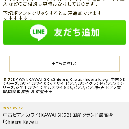
入などのご相談も随時お受けしております♪
下記ボタンをクリックすると友達追加できます。
↓↓↓↓↓↓
さらに詳しく
タグ：
KAWAI
,
KAWAI SK5
,
Shigeru Kawai
,
shigeru kawai 中古
,
SK
シリーズ
,
カワイ
,
カワイ SK5
,
カワイ ピアノ
,
カワイグランドピアノSKシ
リーズ
,
シゲルカワイ
,
シゲルカワイ SK5
,
ピアノ
,
ピアノ販売
,
ピアノ買
取
,
岡崎市
,
愛知県
,
鍵盤楽器
2021.05.19
中古ピアノ カワイ(KAWAI SK5B) 国産グランド最高峰
「Shigeru Kawai」