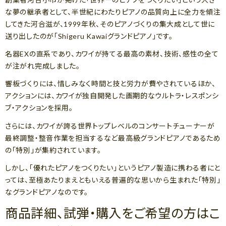
な夢の継承者として、半世紀にわたりピアノの品質向上に全力を傾注
してきた河合滋が、1999年秋、そのピアノづくりの集大成として世に
送り出したのが「Shigeru Kawaiグランドピアノ」です。
名器EXの直系であり、カワイが持てる最高の素材、技術、感性の全て
が注がれ完成しました。
響板づくりには、惜しみなく時間と技と労力が費やされているほか、
アクションには、カワイが独自開発した画期的なウルトラ・レスポンシ
ブ・アクションを採用。
さらには、カワイが誇る世界トップレベルのコンサートチューナーが
最終調整・整音作業を担当するなど最高級グランドピアノであるため
の「特別」が集約されています。
しかし、「優れたピアノをつくりたい」というピアノ製造に携わる者にと
っては、至極あたりまえともいえる普遍的な思いから生まれた「特別」
なグランドピアノなのです。
商品詳細、試弾・購入をご希望の方はこ