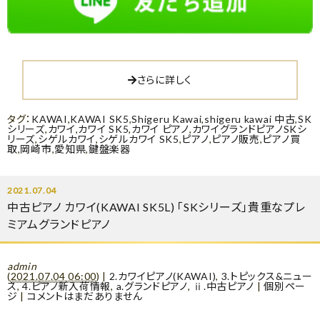
さらに詳しく
タグ：
KAWAI
,
KAWAI SK5
,
Shigeru Kawai
,
shigeru kawai 中古
,
SK
シリーズ
,
カワイ
,
カワイ SK5
,
カワイ ピアノ
,
カワイグランドピアノSKシ
リーズ
,
シゲルカワイ
,
シゲルカワイ SK5
,
ピアノ
,
ピアノ販売
,
ピアノ買
取
,
岡崎市
,
愛知県
,
鍵盤楽器
2021.07.04
中古ピアノ カワイ(KAWAI SK5L) 「SKシリーズ」貴重なプレ
ミアムグランドピアノ
admin
(
2021.07.04 06:00
)
|
2.カワイピアノ(KAWAI)
,
3.トピックス&ニュー
ス
,
4.ピアノ新入荷情報
,
a.グランドピアノ
,
ⅱ.中古ピアノ
|
個別ペー
ジ
|
コメントはまだありません