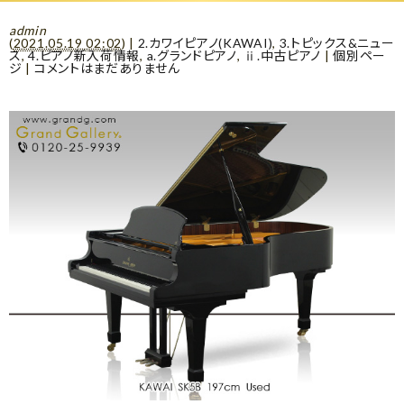
admin
(
2021.05.19 02:02
)
|
2.カワイピアノ(KAWAI)
,
3.トピックス&ニュー
ス
,
4.ピアノ新入荷情報
,
a.グランドピアノ
,
ⅱ.中古ピアノ
|
個別ペー
ジ
|
コメントはまだありません