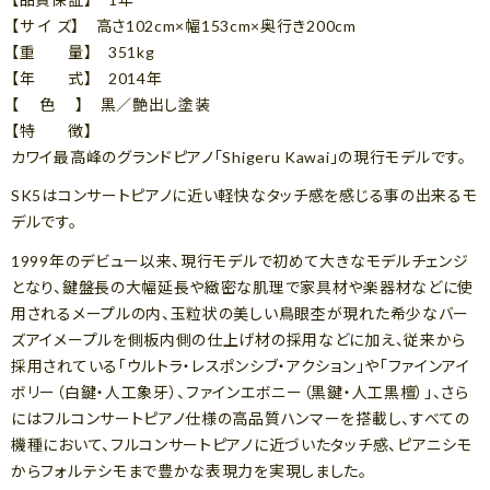
【サ イ ズ】 高さ102cm×幅153cm×奥行き200cm
【重 量】 351kg
【年 式】 2014年
【 色 】 黒／艶出し塗装
【特 徴】
カワイ最高峰のグランドピアノ「Shigeru Kawai」の現行モデルです。
SK5はコンサートピアノに近い軽快なタッチ感を感じる事の出来るモ
デルです。
1999年のデビュー以来、現行モデルで初めて大きなモデルチェンジ
となり、鍵盤長の大幅延長や緻密な肌理で家具材や楽器材などに使
用されるメープルの内、玉粒状の美しい鳥眼杢が現れた希少なバー
ズアイメープルを側板内側の仕上げ材の採用などに加え、従来から
採用されている「ウルトラ・レスポンシブ・アクション」や「ファインアイ
ボリー（白鍵・人工象牙）、ファインエボニー（黒鍵・人工黒檀）」、さら
にはフルコンサートピアノ仕様の高品質ハンマーを搭載し、すべての
機種において、フルコンサートピアノに近づいたタッチ感、ピアニシモ
からフォルテシモまで豊かな表現力を実現しました。