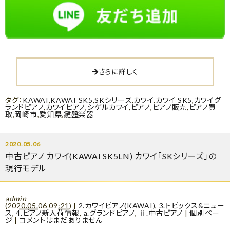
さらに詳しく
タグ：
KAWAI
,
KAWAI SK5
,
SKシリーズ
,
カワイ
,
カワイ SK5
,
カワイグ
ランドピアノ
,
カワイピアノ
,
シゲルカワイ
,
ピアノ
,
ピアノ販売
,
ピアノ買
取
,
岡崎市
,
愛知県
,
鍵盤楽器
2020.05.06
中古ピアノ カワイ(KAWAI SK5LN) カワイ「SKシリーズ」の
現行モデル
admin
(
2020.05.06 09:21
)
|
2.カワイピアノ(KAWAI)
,
3.トピックス&ニュー
ス
,
4.ピアノ新入荷情報
,
a.グランドピアノ
,
ⅱ.中古ピアノ
|
個別ペー
ジ
|
コメントはまだありません