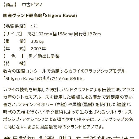
【商品】 中古ピアノ
国産グランド最高峰「Shigeru Kawai」
【品質保証】 1年
【サ イ ズ】 高さ102cm×幅153cm×奥行き197cm
【重 量】 335kg
【年 式】 2007年
【 色 】 黒／艶出し塗装
【特 徴】
数々の国際コンクールで活躍するカワイのフラッグシップモデル
「Shigeru Kawai」の奥行き197cmのSK5。
カワイの技術を結集した設計、ハンドクラフトによる伝統工法、アラス
カ産のシトカスプルースを使用した響板による豊かで満足度の高い
響きと、ファインアイボリー（白鍵）や黒檀（黒鍵）を使用した鍵盤と、
時代の先端を行くハイテク技術によって生み出されるウルトラ・レス
ポンシブ・アクション2による弾きやすいタッチは、フラッグシップの名
に恥じない、まさに国産最高峰のグランドピアノです。