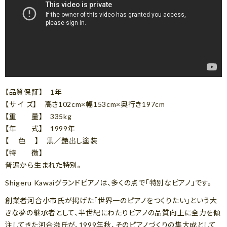
【品質保証】 1年
【サ イ ズ】 高さ102cm×幅153cm×奥行き197cm
【重 量】 335kg
【年 式】 1999年
【 色 】 黒／艶出し塗装
【特 徴】
普遍から生まれた特別。
Shigeru Kawaiグランドピアノは、多くの点で「特別なピアノ」です。
創業者河合小市氏が掲げた「世界一のピアノをつくりたい」という大
きな夢の継承者として、半世紀にわたりピアノの品質向上に全力を傾
注してきた河合滋氏が、1999年秋、そのピアノづくりの集大成として