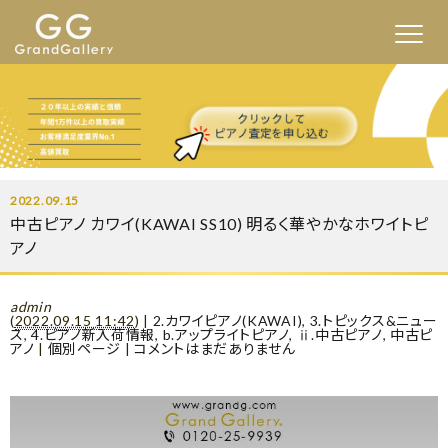
2022.09.15
中古ピアノ カワイ(KAWAI SS10) 明るく華やかなホワイトピ
アノ
admin
(
2022.09.15 11:42
)
|
2.カワイピアノ(KAWAI)
,
3.トピックス&ニュー
ス
,
4.ピアノ新入荷情報
,
b.アップライトピアノ
,
ⅱ.中古ピアノ
,
中古ピ
アノ
|
個別ページ
|
コメントはまだありません