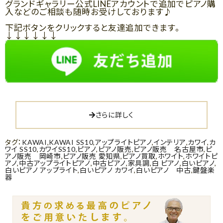
グランドギャラリー公式LINEアカウントで追加でピアノ購
入などのご相談も随時お受けしております♪
下記ボタンをクリックすると友達追加できます。
↓↓↓↓↓↓
さらに詳しく
タグ：
KAWAI
,
KAWAI SS10
,
アップライトピアノ
,
インテリア
,
カワイ
,
カ
ワイ SS10
,
カワイSS10
,
ピアノ
,
ピアノ販売
,
ピアノ販売 名古屋市
,
ピ
アノ販売 岡崎市
,
ピアノ販売 愛知県
,
ピアノ買取
,
ホワイト
,
ホワイトピ
アノ
,
中古アップライトピアノ
,
中古ピアノ
,
家具調
,
白 ピアノ
,
白いピアノ
,
白いピアノ アップライト
,
白いピアノ カワイ
,
白いピアノ 中古
,
鍵盤楽
器