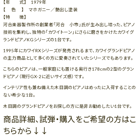
【年 式】 1979年
【 色 】 マホガニー／艶出し塗装
【特 徴】
河合楽器製作所の創業者「河合 小市」氏が生み出し培った、ピアノ
技術を集約し､独特の｢カワイトーン｣にさらに磨きをかけたカワイグ
ランドピアノKGシリーズの1台です。
1995年にカワイRXシリーズが発売されるまで、カワイグランドピアノ
の主力商品として多くの方に愛奏されていたシリーズでもあります。
こちらのピアノは、一般家庭にも置ける奥行き178cmの2型のグラン
ドピアノ（現行GX-2に近いサイズ感）です。
インテリア性も兼ね備えた木目調のピアノはめったに入荷することの
ない希少な1台。
木目調のグランドピアノをお探しの方に是非お勧めしたい1台です。
商品詳細、試弾・購入をご希望の方はこ
ちらから↓↓