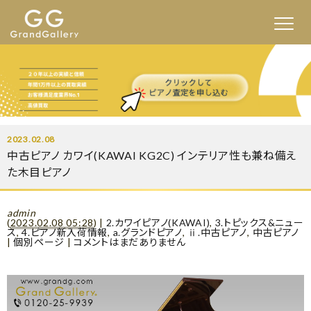
2023.02.08
中古ピアノ カワイ(KAWAI KG2C) インテリア性も兼ね備え
た木目ピアノ
admin
(
2023.02.08 05:28
)
|
2.カワイピアノ(KAWAI)
,
3.トピックス&ニュー
ス
,
4.ピアノ新入荷情報
,
a.グランドピアノ
,
ⅱ.中古ピアノ
,
中古ピアノ
|
個別ページ
|
コメントはまだありません