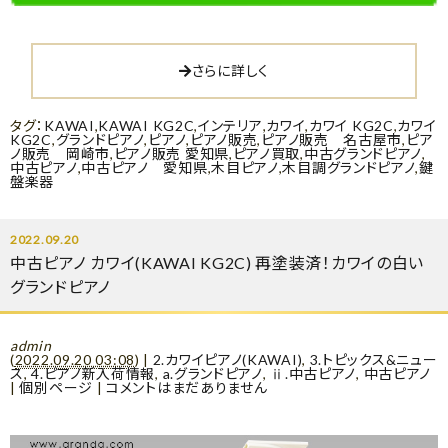
さらに詳しく
タグ：
KAWAI
,
KAWAI KG2C
,
インテリア
,
カワイ
,
カワイ KG2C
,
カワイ
KG2C
,
グランドピアノ
,
ピアノ
,
ピアノ販売
,
ピアノ販売 名古屋市
,
ピア
ノ販売 岡崎市
,
ピアノ販売 愛知県
,
ピアノ買取
,
中古グランドピアノ
,
中古ピアノ
,
中古ピアノ 愛知県
,
木目ピアノ
,
木目調グランドピアノ
,
鍵
盤楽器
2022.09.20
中古ピアノ カワイ(KAWAI KG2C) 再塗装済！カワイの白い
グランドピアノ
admin
(
2022.09.20 03:08
)
|
2.カワイピアノ(KAWAI)
,
3.トピックス&ニュー
ス
,
4.ピアノ新入荷情報
,
a.グランドピアノ
,
ⅱ.中古ピアノ
,
中古ピアノ
|
個別ページ
|
コメントはまだありません