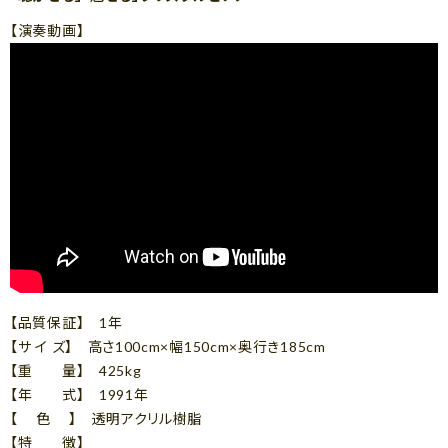
【演奏動画】
【品質保証】 1年
【サ イ ズ】 高さ100cm×幅150cm×奥行き185cm
【重 量】 425kg
【年 式】 1991年
【 色 】 透明アクリル樹脂
【特 徴】