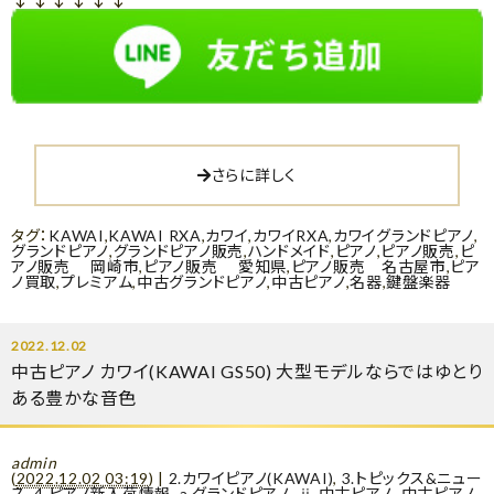
さらに詳しく
タグ：
KAWAI
,
KAWAI RXA
,
カワイ
,
カワイRXA
,
カワイグランドピアノ
,
グランドピアノ
,
グランドピアノ販売
,
ハンドメイド
,
ピアノ
,
ピアノ販売
,
ピ
アノ販売 岡崎市
,
ピアノ販売 愛知県
,
ピアノ販売 名古屋市
,
ピア
ノ買取
,
プレミアム
,
中古グランドピアノ
,
中古ピアノ
,
名器
,
鍵盤楽器
2022.12.02
中古ピアノ カワイ(KAWAI GS50) 大型モデルならではゆとり
ある豊かな音色
admin
(
2022.12.02 03:19
)
|
2.カワイピアノ(KAWAI)
,
3.トピックス&ニュー
ス
,
4.ピアノ新入荷情報
,
a.グランドピアノ
,
ⅱ.中古ピアノ
,
中古ピアノ