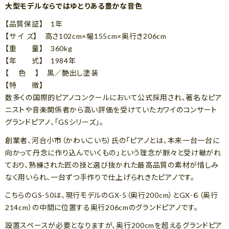
大型モデルならではゆとりある豊かな音色
【品質保証】 1年
【サ イ ズ】 高さ102cm×幅155cm×奥行き206cm
【重 量】 360kg
【年 式】 1984年
【 色 】 黒／艶出し塗装
【特 徴】
数多くの国際的ピアノコンクールにおいて公式採用され、著名なピア
ニストや音楽関係者から高い評価を受けていたカワイのコンサート
グランドピアノ、「GSシリーズ」。
創業者、河合小市（かわいこいち）氏の「ピアノとは、本来一台一台に
向かって丹念に作り込んでいくもの」という理念が脈々と受け継がれ
ており、熟練された匠の技と選び抜かれた最高品質の素材が惜しみ
なく用いられ、一台ずつ手作りで仕上げられきたピアノです。
こちらのGS-50は、現行モデルのGX-5（奥行200cm）とGX-６（奥行
214cm）の中間に位置する奥行206cmのグランドピアノです。
設置スペースが必要となりますが、奥行200cmを超えるグランドピア