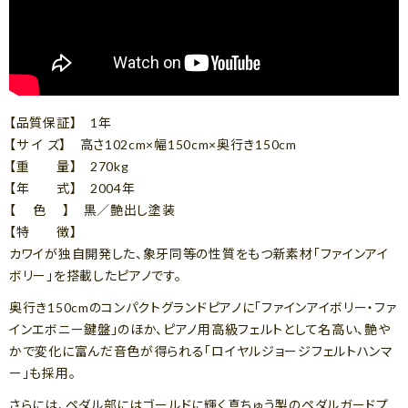
【品質保証】 1年
【サ イ ズ】 高さ102cm×幅150cm×奥行き150cm
【重 量】 270kg
【年 式】 2004年
【 色 】 黒／艶出し塗装
【特 徴】
カワイが独自開発した、象牙同等の性質をもつ新素材「ファインアイ
ボリー」を搭載したピアノです。
奥行き150cmのコンパクトグランドピアノに「ファインアイボリー・ファ
インエボニー鍵盤」のほか、ピアノ用高級フェルトとして名高い、艶や
かで変化に富んだ音色が得られる「ロイヤルジョージフェルトハンマ
ー」も採用。
さらには、ペダル部にはゴールドに輝く真ちゅう製のペダルガードプ