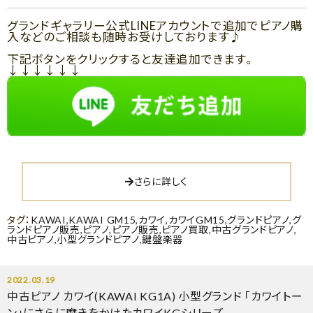
グランドギャラリー公式LINEアカウントで追加でピアノ購
入などのご相談も随時お受けしております♪
下記ボタンをクリックすると友達追加できます。
↓↓↓↓↓↓
さらに詳しく
タグ：
KAWAI
,
KAWAI GM15
,
カワイ
,
カワイGM15
,
グランドピアノ
,
グ
ランドピアノ販売
,
ピアノ
,
ピアノ販売
,
ピアノ買取
,
中古グランドピアノ
,
中古ピアノ
,
小型グランドピアノ
,
鍵盤楽器
2022.03.19
中古ピアノ カワイ(KAWAI KG1A) 小型グランド 「カワイトー
ン」にさらに磨きをかけたカワイKGシリーズ