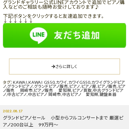
グランドギャラリー公式LINEアカウントで追加でピアノ購
入などのご相談も随時お受けしております♪
下記ボタンをクリックすると友達追加できます。
↓↓↓↓↓↓
さらに詳しく
タグ：
KAWAI
,
KAWAI GS50
,
カワイ
,
カワイGS50
,
カワイグランドピア
ノ
,
グランドピアノ
,
グランドピアノ販売
,
ピアノ
,
ピアノ屋
,
ピアノ販売
,
ピア
ノ販売 岡崎市
,
ピアノ販売 愛知県
,
ピアノ買取
,
中古グランドピア
ノ
,
中古ピアノ
,
中古ピアノ 岡崎市
,
中古ピアノ 愛知県
,
鍵盤楽器
2022.08.17
グランドピアノセール 小型からフルコンサートまで 厳選ピ
アノ200台以上 99万円～