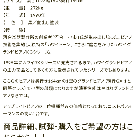
【サ イ ズ】 高さ102×幅150×奥行164cm
【重 量】 272kg
【年 式】 1990年
【 色 】 黒／艶出し塗装
【特 徴】
河合楽器製作所の創業者「河合 小市」氏が生み出し培った、ピアノ
技術を集約し、独特の「カワイトーン」にさらに磨きをかけたカワイグ
ランドピアノKGシリーズ。
1995年にカワイRXシリーズが発売されるまで、カワイグランドピアノ
の主力商品として多くの方に愛奏されていたシリーズでもあります。
こちらのピアノは奥行き164cmの1型のグランドピアノ（現行GX-1と
同等クラス）で小型の部類になりますが演奏性能はやはりグランドピ
アノならでは。
アップライトピアノの上位機種並みの価格となっており、コストパフォ
ーマンスの高い1台です。
商品詳細、試弾・購入をご希望の方はこ