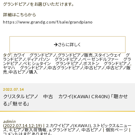
グランドピアノをお選びいただけます。
詳細はこちらから
https://www.grandg.com/f/sale/grandpiano
さらに詳しく
タグ：
カワイ グランドピアノ
,
グランドピアノ販売
,
スタインウェイ グ
ランドピアノ
,
ディアパソン グランドピアノ
,
ベーゼンドルファー グラ
ンドピアノ
,
ベヒシュタイン グランドピアノ
,
ボストン グランドピアノ
,
ヤマハ グランドピアノ
,
中古グランドピアノ
,
中古ピアノ
,
中古ピアノ販
売
,
中古ピアノ購入
2022.07.14
クリスタルピアノ 中古 カワイ(KAWAI CR40N) 「聴かせ
る」「魅せる」
admin
(
2022.07.14 12:19
)
|
2.カワイピアノ(KAWAI)
,
3.トピックス&ニュー
ス
,
4.ピアノ新入荷情報
,
a.グランドピアノ
,
中古ピアノ
|
個別ページ
|
コメントはまだありません