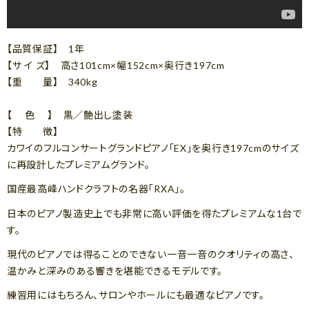
【品質保証】 1年
【サ イ ズ】 高さ101cm×幅152cm×奥行き197cm
【重 量】 340kg
【 色 】 黒／艶出し塗装
【特 徴】
カワイのフルコンサートグランドピアノ「EX」を奥行き197cmのサイズ
に再設計したプレミアムグランド。
国産最高峰ハンドクラフトの名器「RXA」。
日本のピアノ製造史上でも非常に高い評価を得たプレミアムな1台で
す。
現代のピアノでは得ることのできない一音一音のクオリティの高さ、
温かみと深みのある響きを堪能できるモデルです。
練習用にはもちろん、サロンやホールにも最適なピアノです。