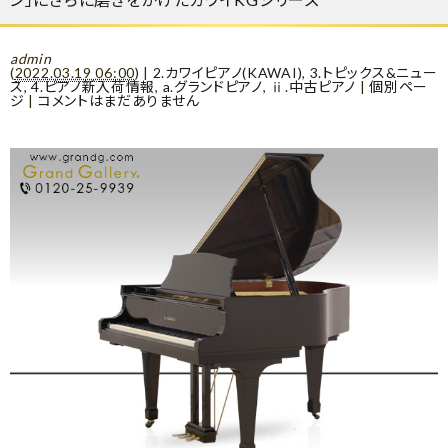
admin
(
2022.03.19 06:00
)
|
2.カワイピアノ(KAWAI)
,
3.トピックス&ニュー
ス
,
4.ピアノ新入荷情報
,
a.グランドピアノ
,
ⅱ.中古ピアノ
|
個別ペー
ジ
|
コメントはまだありません