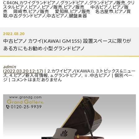
CR40N
,
カワイグランドピアノ
,
グランドピアノ
,
グランドピアノ販売
,
クリ
スタルピアノ
,
ピアノ
,
ピアノ販売
,
ピアノ販売 中古ピアノ
,
ピアノ販
売 岡崎市
,
ピアノ販売 愛知県
,
ピアノ販売 名古屋市
,
ピアノ買
取
,
中古グランドピアノ
,
中古ピアノ
,
鍵盤楽器
2022.03.20
中古ピアノ カワイ(KAWAI GM15S) 設置スペースに限りが
ある方にもお勧め小型グランドピアノ
admin
(
2022.03.20 12:17
)
|
2.カワイピアノ(KAWAI)
,
3.トピックス&ニュー
ス
,
4.ピアノ新入荷情報
,
a.グランドピアノ
,
ⅱ.中古ピアノ
|
個別ペー
ジ
|
コメントはまだありません