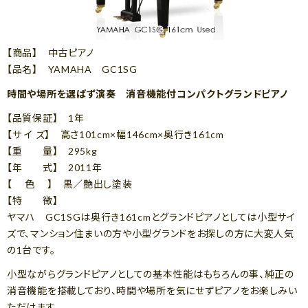
【商品】 中古ピアノ
【品名】 YAMAHA GC1SG
時間や場所を選ばず演奏 消音機能付コンパクトグランドピアノ
【品質保証】 1年
【サ イ ズ】 高さ101cm×幅146cm×奥行き161cm
【重 量】 295kg
【年 式】 2011年
【 色 】 黒／艶出し塗装
【特 徴】
ヤマハ GC1SGは奥行き161cmとグランドピアノとしては小型サイ
ズで、マンション住まいの方や小型グランドをお探しの方に大変人気
の1台です。
小型ながらグランドピアノとしての基本性能はもちろんの事、純正の
消音機能を搭載しており、時間や場所を気にせずピアノをお楽しみい
ただけます。