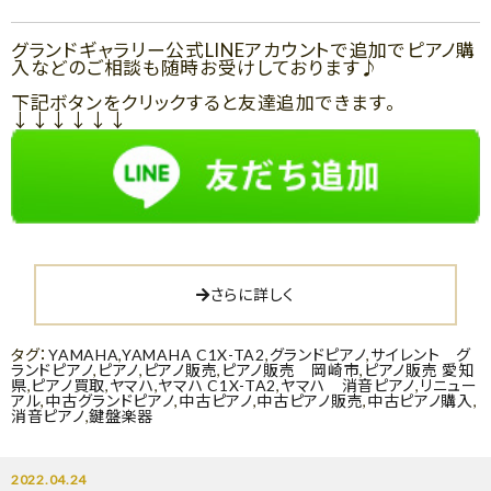
グランドギャラリー公式LINEアカウントで追加でピアノ購
入などのご相談も随時お受けしております♪
下記ボタンをクリックすると友達追加できます。
↓↓↓↓↓↓
さらに詳しく
タグ：
YAMAHA
,
YAMAHA C1X-TA2
,
グランドピアノ
,
サイレント グ
ランドピアノ
,
ピアノ
,
ピアノ販売
,
ピアノ販売 岡崎市
,
ピアノ販売 愛知
県
,
ピアノ買取
,
ヤマハ
,
ヤマハ C1X-TA2
,
ヤマハ 消音ピアノ
,
リニュー
アル
,
中古グランドピアノ
,
中古ピアノ
,
中古ピアノ販売
,
中古ピアノ購入
,
消音ピアノ
,
鍵盤楽器
2022.04.24