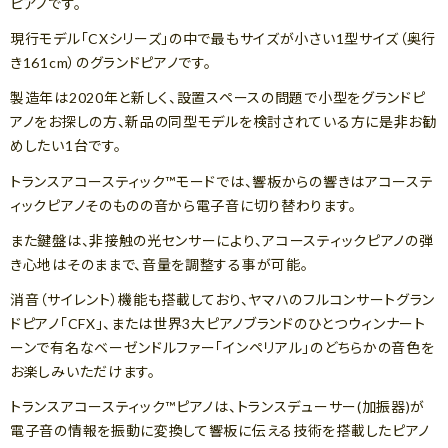
ピアノです。
現行モデル「CXシリーズ」の中で最もサイズが小さい1型サイズ（奥行
き161cm）のグランドピアノです。
製造年は2020年と新しく、設置スペースの問題で小型をグランドピ
アノをお探しの方、新品の同型モデルを検討されている方に是非お勧
めしたい1台です。
トランスアコースティック™モードでは、響板からの響きはアコーステ
ィックピアノそのものの音から電子音に切り替わります。
また鍵盤は、非接触の光センサーにより、アコースティックピアノの弾
き心地はそのままで、音量を調整する事が可能。
消音（サイレント）機能も搭載しており、ヤマハのフルコンサートグラン
ドピアノ「CFX」、または世界3大ピアノブランドのひとつウィンナート
ーンで有名なベーゼンドルファー「インペリアル」のどちらかの音色を
お楽しみいただけます。
トランスアコースティック™ピアノは、トランスデューサー(加振器)が
電子音の情報を振動に変換して響板に伝える技術を搭載したピアノ