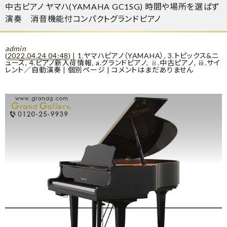
中古ピアノ ヤマハ(YAMAHA GC1SG) 時間や場所を選ばず
演奏 消音機能付コンパクトグランドピアノ
admin
(
2022.04.24 04:48
)
|
1.ヤマハピアノ（YAMAHA）
,
3.トピックス&ニ
ュース
,
4.ピアノ新入荷情報
,
a.グランドピアノ
,
ⅱ.中古ピアノ
,
ⅲ.サイ
レント／自動演奏
|
個別ページ
|
コメントはまだありません