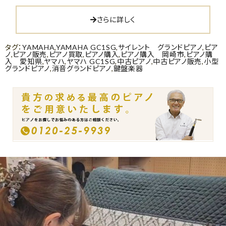
さらに詳しく
タグ：
YAMAHA
,
YAMAHA GC1SG
,
サイレント グランドピアノ
,
ピア
ノ
,
ピアノ販売
,
ピアノ買取
,
ピアノ購入
,
ピアノ購入 岡崎市
,
ピアノ購
入 愛知県
,
ヤマハ
,
ヤマハ GC1SG
,
中古ピアノ
,
中古ピアノ販売
,
小型
グランドピアノ
,
消音グランドピアノ
,
鍵盤楽器