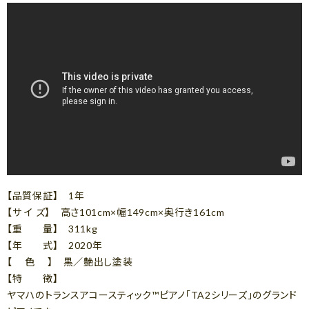
【品質保証】 1年
【サ イ ズ】 高さ101cm×幅149cm×奥行き161cm
【重 量】 311kg
【年 式】 2020年
【 色 】 黒／艶出し塗装
【特 徴】
ヤマハのトランスアコースティック™ピアノ「TA2シリーズ」のグランド