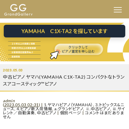
YAMAHA C1X-TA2 を探しています
2023.05.03
中古ピアノ ヤマハ(YAMAHA C1X-TA2) コンパクトなトラン
スアコースティック™ピアノ
admin
(
2023.05.03 02:31
)
|
1.ヤマハピアノ（YAMAHA）
,
3.トピックス&ニ
ュース
,
4.ピアノ新入荷情報
,
a.グランドピアノ
,
ⅱ.中古ピアノ
,
ⅲ.サイ
レント／自動演奏
,
中古ピアノ
|
個別ページ
|
コメントはまだありま
せん