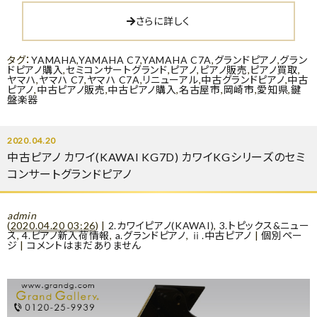
さらに詳しく
タグ：
YAMAHA
,
YAMAHA C7
,
YAMAHA C7A
,
グランドピアノ
,
グラン
ドピアノ購入
,
セミコンサートグランド
,
ピアノ
,
ピアノ販売
,
ピアノ買取
,
ヤマハ
,
ヤマハ C7
,
ヤマハ C7A
,
リニューアル
,
中古グランドピアノ
,
中古
ピアノ
,
中古ピアノ販売
,
中古ピアノ購入
,
名古屋市
,
岡崎市
,
愛知県
,
鍵
盤楽器
2020.04.20
中古ピアノ カワイ(KAWAI KG7D) カワイKGシリーズのセミ
コンサートグランドピアノ
admin
(
2020.04.20 03:26
)
|
2.カワイピアノ(KAWAI)
,
3.トピックス&ニュー
ス
,
4.ピアノ新入荷情報
,
a.グランドピアノ
,
ⅱ.中古ピアノ
|
個別ペー
ジ
|
コメントはまだありません