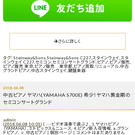
さらに詳しく
タグ：
Steinway&Sons
,
Steinway&Sons C227
,
スタインウェイ
,
スタ
インウェイ C227
,
セミコン
,
セミコンサートグランド
,
ピアノ
,
ピアノ販売
,
ピアノ販売 東京
,
ピアノ販売 東京都
,
ピアノ買取
,
リニューアル
,
中古
グランドピアノ
,
中古スタインウェイ
,
鍵盤楽器
2018.06.08
中古ピアノ ヤマハ(YAMAHA S700E) 希少！ヤマハ黄金期の
セミコンサートグランド
admin
(
2018.06.08 10:01
)
|
---ビデオ演奏で選ぶ♪
,
1.ヤマハピアノ
（YAMAHA）
,
3.トピックス&ニュース
,
4.ピアノ新入荷情報
,
a.グラン
ドピアノ
,
ⅱ.中古ピアノ
|
個別ページ
|
コメントはまだありません