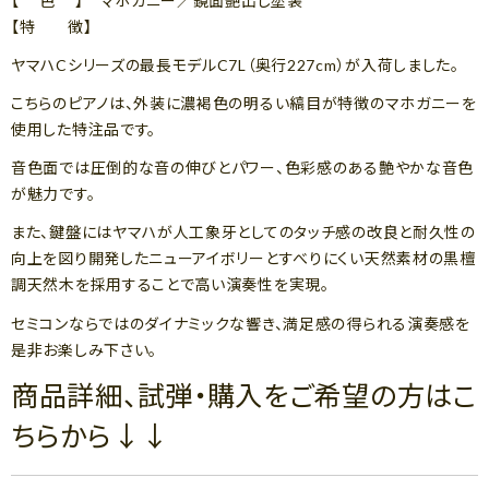
【 色 】 マホガニー／鏡面艶出し塗装
【特 徴】
ヤマハCシリーズの最長モデルC7L（奥行227cm）が入荷しました。
こちらのピアノは、外装に濃褐色の明るい縞目が特徴のマホガニーを
使用した特注品です。
音色面では圧倒的な音の伸びとパワー、色彩感のある艶やかな音色
が魅力です。
また、鍵盤にはヤマハが人工象牙としてのタッチ感の改良と耐久性の
向上を図り開発したニューアイボリーとすべりにくい天然素材の黒檀
調天然木を採用することで高い演奏性を実現。
セミコンならではのダイナミックな響き、満足感の得られる演奏感を
是非お楽しみ下さい。
商品詳細、試弾・購入をご希望の方はこ
ちらから↓↓