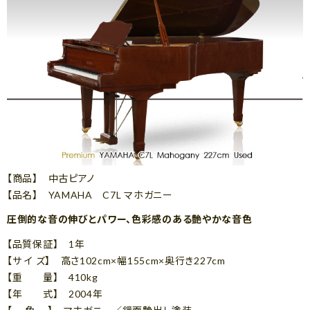
【商品】 中古ピアノ
【品名】 YAMAHA C7L マホガニー
圧倒的な音の伸びとパワー、色彩感のある艶やかな音色
【品質保証】 1年
【サ イ ズ】 高さ102cm×幅155cm×奥行き227cm
【重 量】 410kg
【年 式】 2004年