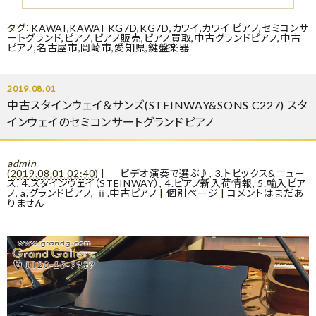
タグ：
KAWAI
,
KAWAI KG7D
,
KG7D
,
カワイ
,
カワイ ピアノ
,
セミコンサ
ートグランド
,
ピアノ
,
ピアノ販売
,
ピアノ買取
,
中古グランドピアノ
,
中古
ピアノ
,
名古屋市
,
岡崎市
,
愛知県
,
鍵盤楽器
2019.08.01
中古スタインウェイ＆サンズ(STEINWAY&SONS C227) スタ
インウェイのセミコンサートグランドピアノ
admin
(
2019.08.01 02:40
)
|
---ビデオ演奏で選ぶ♪
,
3.トピックス&ニュー
ス
,
4.スタインウェイ（STEINWAY）
,
4.ピアノ新入荷情報
,
5.輸入ピア
ノ
,
a.グランドピアノ
,
ⅱ.中古ピアノ
|
個別ページ
|
コメントはまだあ
りません