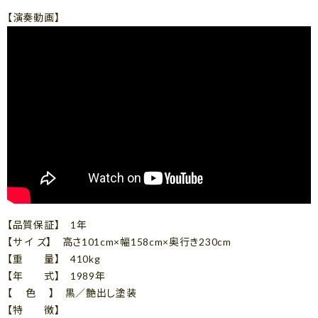
【演奏動画】
【品質保証】 1年
【サ イ ズ】 高さ101cm×幅158cm×奥行き230cm
【重 量】 410kg
【年 式】 1989年
【 色 】 黒／艶出し塗装
【特 徴】