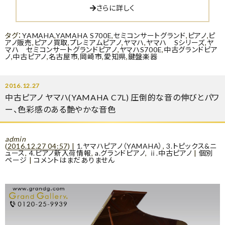
さらに詳しく
タグ：
YAMAHA
,
YAMAHA S700E
,
セミコンサートグランド
,
ピアノ
,
ピ
アノ販売
,
ピアノ買取
,
プレミアムピアノ
,
ヤマハ
,
ヤマハ Sシリーズ
,
ヤ
マハ セミコンサートグランドピアノ
,
ヤマハS700E
,
中古グランドピア
ノ
,
中古ピアノ
,
名古屋市
,
岡崎市
,
愛知県
,
鍵盤楽器
2016.12.27
中古ピアノ ヤマハ(YAMAHA C7L) 圧倒的な音の伸びとパワ
ー、色彩感のある艶やかな音色
admin
(
2016.12.27 04:57
)
|
1.ヤマハピアノ（YAMAHA）
,
3.トピックス&ニ
ュース
,
4.ピアノ新入荷情報
,
a.グランドピアノ
,
ⅱ.中古ピアノ
|
個別
ページ
|
コメントはまだありません