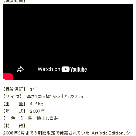
【演奏動画】
【品質保証】 1年
【サ イ ズ】 高さ102×幅155×奥行227cm
【重 量】 415kg
【年 式】 2007年
【 色 】 黒／艶出し塗装
【特 徴】
2008年5月までの期間限定で発売されていた「Artistic Edition」シ