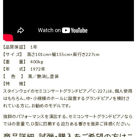
【品質保証】 1年
【サ イ ズ】 高さ101cm×幅155cm×奥行き227cm
【重 量】 400kg
【年 式】 1972年
【 色 】 黒／艶消し塗装
【特 徴】
スタインウェイのセミコンサートグランドピアノ「C-227」は、個人使用
はもちろん、中・小規模のホールに設置するグランドピアノを検討さ
れている方に、お勧めのモデルです。
抜群のパフォーマンスを演出する、セミコンサートグランドピアノなら
ではの音量で、D型に匹敵する迫力ある響きを是非ご体感ください。
商品詳細、試弾・購入をご希望の方はこ