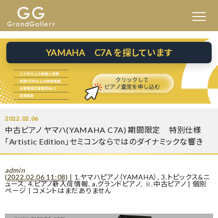
YAMAHA C7A を探しています
2022.02.06
中古ピアノ ヤマハ(YAMAHA C7A) 期間限定 特別仕様
「Artistic Edition」セミコンならではのダイナミックな響き
admin
(
2022.02.06 11:08
)
|
1.ヤマハピアノ（YAMAHA）
,
3.トピックス&ニ
ュース
,
4.ピアノ新入荷情報
,
a.グランドピアノ
,
ⅱ.中古ピアノ
|
個別
ページ
|
コメントはまだありません