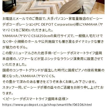
お電話とメールでのご商談で、大手パソコン・家電量販店のピーシー
デポコーポレーション(PC DEPOT Corporation)様にYAMAHA（ヤ
マハ）CSをご契約いただきました。
YAMAHA（ヤマハ）CSは250cmの奥行サイズで、一般個人宅だけで
なく中・小規模のホールや公共施設でも響き渡るダイナミックな響き
が魅力のモデル。
この度リニューアルされた岩手県・ピーシーデポスマートライフ盛岡
本店様の、ソファーなどが並ぶシックなラウンジ演奏用に設置させて
いただきました。
国産のコンサートグランドが誕生した時代に国産ピアノの技術発展の
礎となった、YAMAHA（ヤマハ）CS。
その豊かで深みのある響きをどうぞ末永くお楽しみ下さいませ。
スタッフ一同、ピーシーデポ様の益々のご活躍をお祈り申し上げてお
ります。
＜ピーシーデポスマートライフ盛岡本店様＞
https://www.pcdepot.co.jp/shop/smartlife/06106.html