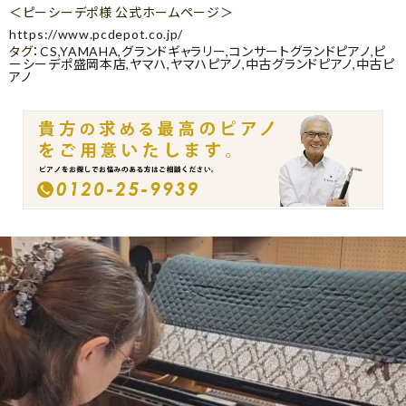
＜ピーシーデポ様 公式ホームページ＞
https://www.pcdepot.co.jp/
タグ：
CS
,
YAMAHA
,
グランドギャラリー
,
コンサートグランドピアノ
,
ピ
ーシーデポ盛岡本店
,
ヤマハ
,
ヤマハピアノ
,
中古グランドピアノ
,
中古ピ
アノ