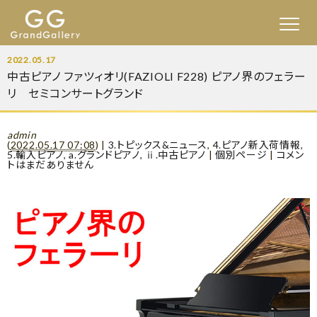
2022.05.17
中古ピアノ ファツィオリ(FAZIOLI F228) ピアノ界のフェラー
リ セミコンサートグランド
admin
(
2022.05.17 07:08
)
|
3.トピックス&ニュース
,
4.ピアノ新入荷情報
,
5.輸入ピアノ
,
a.グランドピアノ
,
ⅱ.中古ピアノ
|
個別ページ
|
コメン
トはまだありません