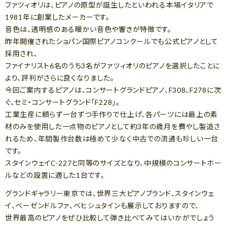
ファツィオリは、ピアノの原型が誕生したといわれる本場イタリアで
1981年に創業したメーカーです。
音色は、透明感のある暖かい音色や響きが特徴です。
昨年開催されたショパン国際ピアノコンクールでも公式ピアノとして
採用され、
ファイナリスト6名のうち3名がファツィオリのピアノを選択したことに
より、評判がさらに良くなりました。
今回ご案内するピアノは、コンサートグランドピアノ、F308、F278に次
ぐ、セミ・コンサートグランド「F228」。
工業生産に頼らず一台ずつ手作りで仕上げ、各パーツには最上の素
材のみを使用した一点物のピアノとして約3年の歳月を費やし製造さ
れるため、年間製作台数は極めて少なく中古での流通も珍しい一台
です。
スタインウェイC-227と同等のサイズとなり、中規模のコンサートホー
ルなどの設置に適した1台です。
グランドギャラリー東京では、世界三大ピアノブランド、スタインウェ
イ、ベーゼンドルファ、ベヒシュタインも展示しておりますので、
世界最高のピアノをぜひ比較して弾き比べてみてはいかがでしょう