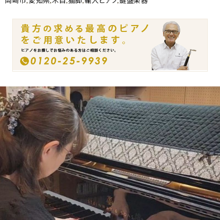
岡崎市
,
愛知県
,
木目
,
猫脚
,
輸入ピアノ
,
鍵盤楽器