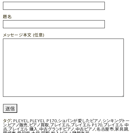
題名
メッセージ本文 (任意)
タグ：
PLEYEL
,
PLEYEL P170
,
ショパンが愛したピアノ
,
シンキングトー
ン
,
ピアノ販売
,
ピアノ買取
,
プレイエル
,
プレイエル P170
,
プレイエル 中
古
,
プレイエル 購入
,
中古グランドピアノ
,
中古ピアノ
,
名古屋市
,
家具調
,