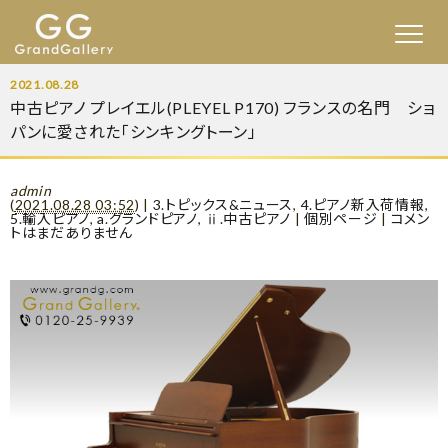
2021.08.28
中古ピアノ プレイエル(PLEYEL P170) フランスの名門 ショ
パンに愛された「シンキングトーン」
admin
(
2021.08.28 03:52
)
|
3.トピックス&ニュース
,
4.ピアノ新入荷情報
,
5.輸入ピアノ
,
a.グランドピアノ
,
ⅱ.中古ピアノ
|
個別ページ
|
コメン
トはまだありません