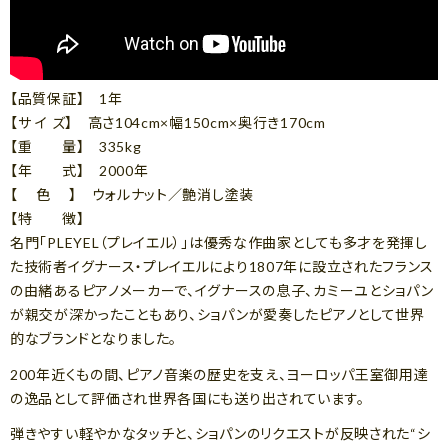
【品質保証】 1年
【サ イ ズ】 高さ104cm×幅150cm×奥行き170cm
【重 量】 335kg
【年 式】 2000年
【 色 】 ウォルナット／艶消し塗装
【特 徴】
名門「PLEYEL（プレイエル）」は優秀な作曲家としても多才を発揮し
た技術者イグナース・プレイエルにより1807年に設立されたフランス
の由緒あるピアノメーカーで、イグナースの息子、カミーユとショパン
が親交が深かったこともあり、ショパンが愛奏したピアノとして世界
的なブランドとなりました。
200年近くもの間、ピアノ音楽の歴史を支え、ヨーロッパ王室御用達
の逸品として評価され世界各国にも送り出されています。
弾きやすい軽やかなタッチと、ショパンのリクエストが反映された“シ