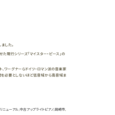
しました。
た現行シリーズ「マイスター・ピース」の
スト、ワーグナーらドイツ・ロマン派の音楽家
間を必要としないほど低音域から高音域ま
リニューアル
,
中古アップライトピアノ
,
岡崎市
,