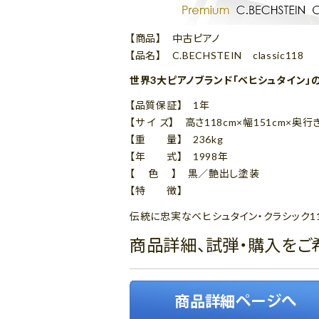
【商品】 中古ピアノ
【品名】 C.BECHSTEIN classic118
世界3大ピアノブランド「ベヒシュタイン」
【品質保証】 1年
【サ イ ズ】 高さ118cm×幅151cm×奥行
【重 量】 236kg
【年 式】 1998年
【 色 】 黒／艶出し塗装
【特 徴】
伝統に忠実なベヒシュタイン・クラシック1
商品詳細、試弾・購入をご