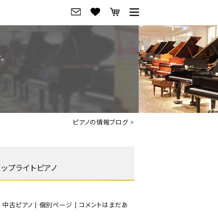
グ
ご来店・試弾予約
。
フレビュー
ご来店・ご試弾予約
のブランド紹介
ショールーム案内
の選び方
会社概要
ピアノの情報ブログ
>
お役立ち情報
会社概要
トーク
採用情報
のアップライトピアノ
アノ価格一覧
岡崎トップページ
東京トップページ
,
中古ピアノ
|
個別ページ
|
コメントはまだあ
ピアノ買取ページ