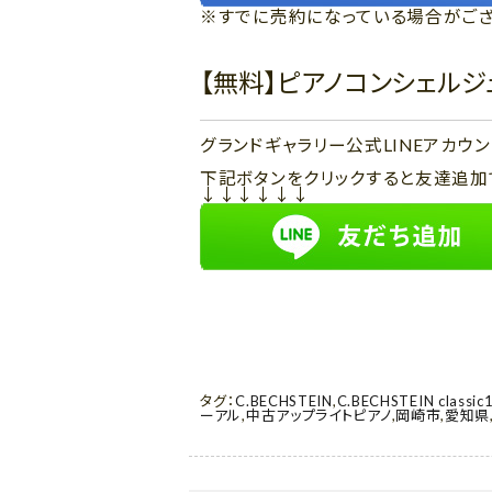
※すでに売約になっている場合がござ
【無料】ピアノコンシェル
グランドギャラリー公式LINEアカ
下記ボタンをクリックすると友達追加
↓↓↓↓↓↓
タグ：
C.BECHSTEIN
,
C.BECHSTEIN classic
ーアル
,
中古アップライトピアノ
,
岡崎市
,
愛知県