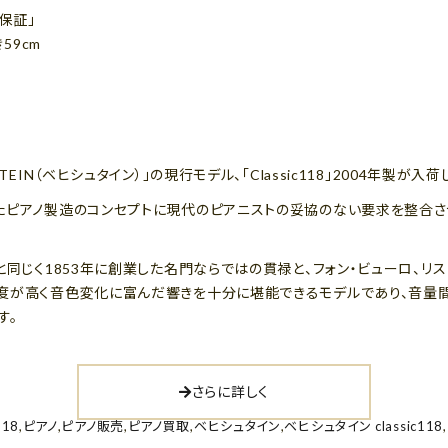
保証」
き59cm
EIN（ベヒシュタイン）」の現行モデル、「Classic118」2004年製が入荷
たピアノ製造のコンセプトに現代のピアニストの妥協のない要求を整合させ
と同じく1853年に創業した名門ならではの貫禄と、フォン・ビューロ、リ
度が高く音色変化に富んだ響きを十分に堪能できるモデルであり、音量
す。
さらに詳しく
118
,
ピアノ
,
ピアノ販売
,
ピアノ買取
,
ベヒシュタイン
,
ベヒシュタイン classic118
,