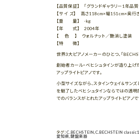
【品質保証】 「グランドギャラリー1年品質
【サ イ ズ】 高さ118cm×幅151cm×奥行
【重 量】 -kg
【年 式】 2004年
【 色 】 ウォルナット／艶消し塗装
【特 徴】
世界3大ピアノメーカーのひとつ、「BECHST
創始者カール・ベヒシュタインが造り上げ
アップライトピアノです。
小型サイズながら、スタインウェイ&サンズ
を魅了したベヒシュタインならではの透明
でのバランスがとれたアップライトピアノで
タグ：
C.BECHSTEIN
,
C.BECHSTEIN classic
愛知県
,
鍵盤楽器