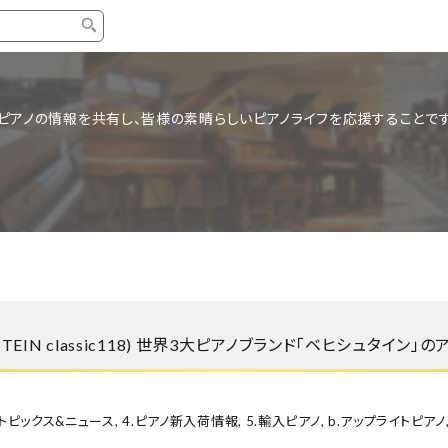
タイプ
ブランド
ブロ
ピアノの情報を共有し、皆様の素晴らしいピアノライフを応援することです
中古グランドピアノ
YAMAHA
スタッ
中古アップライトピアノ
KAWAI
ピアノ
輸入ピアノ
STEINWAY&SONS
ピアノ
ホワイトピアノ
BOSENDORFER
ピアノ
名作・コレクション
C.BECHSTEIN
ピアノ
新品ピアノ
BOSTON
TEIN classic118) 世界3大ピアノブランド「ベヒシュタイン」
新品ピ
コンサートグランドピアノ
DIAPASON
もっとみる
.トピックス&ニュース
,
4.ピアノ新入荷情報
,
5.輸入ピアノ
,
b.アップライトピアノ