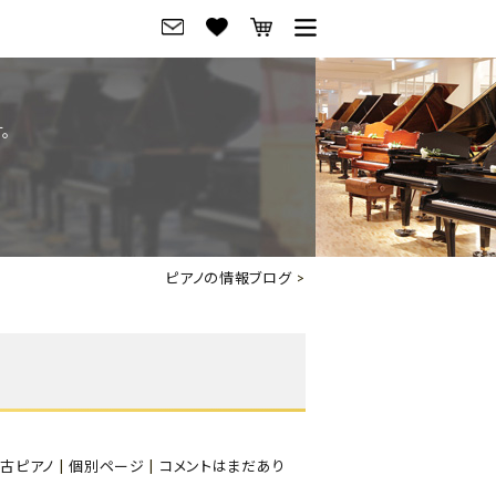
グ
ご来店・試弾予約
。
フレビュー
ご来店・ご試弾予約
のブランド紹介
ショールーム案内
の選び方
会社概要
ピアノの情報ブログ
>
お役立ち情報
会社概要
トーク
採用情報
アノ価格一覧
岡崎トップページ
東京トップページ
古ピアノ
|
個別ページ
|
コメントはまだあり
ピアノ買取ページ