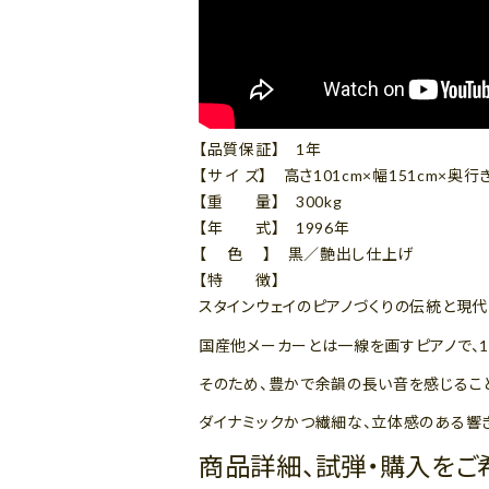
【品質保証】 1年
【サ イ ズ】 高さ101cm×幅151cm×奥行き
【重 量】 300kg
【年 式】 1996年
【 色 】 黒／艶出し仕上げ
【特 徴】
スタインウェイのピアノづくりの伝統と現代の
国産他メーカーとは一線を画すピアノで、
そのため、豊かで余韻の長い音を感じるこ
ダイナミックかつ繊細な、立体感のある響
商品詳細、試弾・購入をご