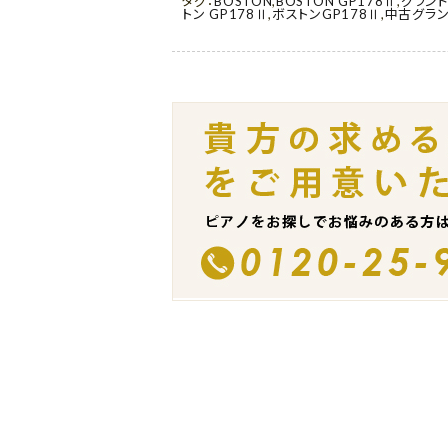
タグ：
BOSTON
,
BOSTON GP178Ⅱ
,
グラン
トン GP178Ⅱ
,
ボストンGP178Ⅱ
,
中古グラン