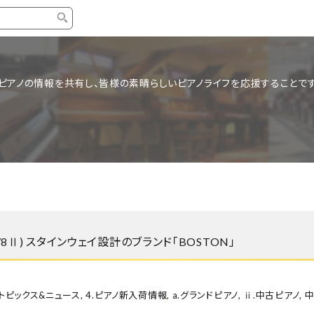
タイプ
ブランド
ブロ
ピアノの情報を共有し、皆様の素晴らしいピアノライフを応援することです
中古グランドピアノ
YAMAHA
スタッ
中古アップライトピアノ
KAWAI
ピアノ
輸入ピアノ
STEINWAY&SONS
ピアノ
ホワイトピアノ
BOSENDORFER
ピアノ
名作・コレクション
C.BECHSTEIN
ピアノ
新品ピアノ
BOSTON
178Ⅱ) スタインウェイ設計のブランド「BOSTON」
新品ピ
コンサートグランドピアノ
DIAPASON
もっとみる
.トピックス&ニュース
,
4.ピアノ新入荷情報
,
a.グランドピアノ
,
ⅱ.中古ピアノ
,
中