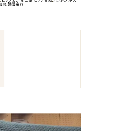
市
,
ピアノ販売 愛知県
,
ピアノ買取
,
ボストン
,
ボス
知県
,
鍵盤楽器