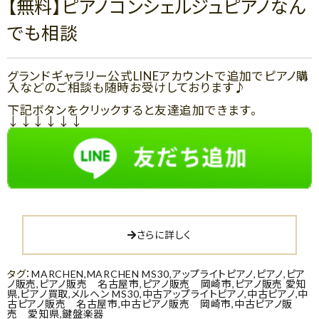
【無料】ピアノコンシェルジュピアノなん
でも相談
グランドギャラリー公式LINEアカウントで追加でピアノ購
入などのご相談も随時お受けしております♪
下記ボタンをクリックすると友達追加できます。
↓↓↓↓↓↓
さらに詳しく
タグ：
MARCHEN
,
MARCHEN MS30
,
アップライトピアノ
,
ピアノ
,
ピア
ノ販売
,
ピアノ販売 名古屋市
,
ピアノ販売 岡崎市
,
ピアノ販売 愛知
県
,
ピアノ買取
,
メルヘン MS30
,
中古アップライトピアノ
,
中古ピアノ
,
中
古ピアノ販売 名古屋市
,
中古ピアノ販売 岡崎市
,
中古ピアノ販
売 愛知県
,
鍵盤楽器