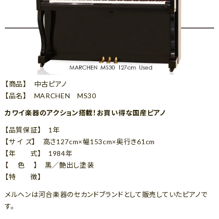
【商品】 中古ピアノ
【品名】 MARCHEN MS30
カワイ楽器のアクション搭載！お買い得な国産ピアノ
【品質保証】 1年
【サ イ ズ】 高さ127cm×幅153cm×奥行き61cm
【年 式】 1984年
【 色 】 黒／艶出し塗装
【特 徴】
メルヘンは河合楽器のセカンドブランドとして販売していたピアノで
す。