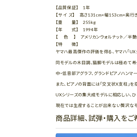
【品質保証】 1年
【サ イ ズ】 高さ131cm×幅153cm×奥行
【重 量】 255kg
【年 式】 1994年
【 色 】 アメリカンウォルナット／半
【特 徴】
ヤマハ最高傑作の評価を得る、ヤマハ「UXシ
同モデルの木目調、猫脚モデルは極めて希
中・低音部アグラフ、グランドピアノハンマ
また、ピアノの背面には「交叉状X支柱」を
UXシリーズの集大成モデルに相応しい、ひ
現在では生産することが出来ない贅沢なモ
商品詳細、試弾・購入をご