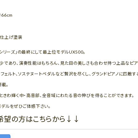
き66cm
艶仕上げ塗装
リーズ」の最終にして最上位モデルUX500。
少であり、演奏性能はもちろん、見た目の美しさも合わせ持つ上品なピア
ーフェルト、ソステヌートペダルなど贅沢を尽くし、グランドピアノに匹敵
搭載。
ときわ輝く中・高音部、全音域にわたる音の伸びを得ることができます。
デルをぜひご体感下さい。
希望の方はこちらから↓↓