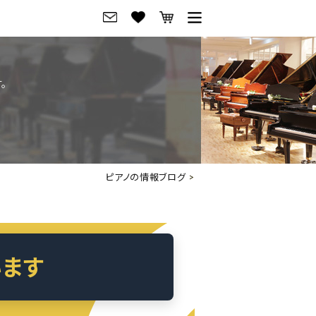
グ
ご来店・試弾予約
。
フレビュー
ご来店・ご試弾予約
のブランド紹介
ショールーム案内
の選び方
会社概要
ピアノの情報ブログ
>
お役立ち情報
会社概要
トーク
採用情報
アノ価格一覧
岡崎トップページ
います
東京トップページ
ピアノ買取ページ