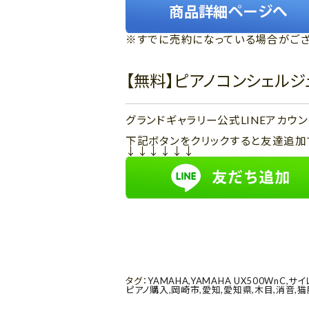
※すでに売約になっている場合がござ
【無料】ピアノコンシェル
グランドギャラリー公式LINEアカ
下記ボタンをクリックすると友達追加
↓↓↓↓↓↓
タグ：
YAMAHA
,
YAMAHA UX500WnC
,
サイ
ピアノ購入
,
岡崎市
,
愛知
,
愛知県
,
木目
,
消音
,
猫