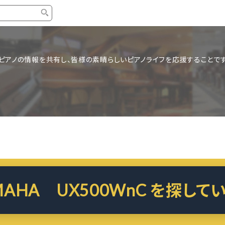
タイプ
ブランド
ブロ
ピアノの情報を共有し、皆様の素晴らしいピアノライフを応援することです
中古グランドピアノ
YAMAHA
スタッ
中古アップライトピアノ
KAWAI
ピアノ
輸入ピアノ
STEINWAY&SONS
ピアノ
ホワイトピアノ
BOSENDORFER
ピアノ
名作・コレクション
C.BECHSTEIN
ピアノ
新品ピアノ
BOSTON
新品ピ
MAHA UX500WnC を探して
コンサートグランドピアノ
DIAPASON
もっとみる