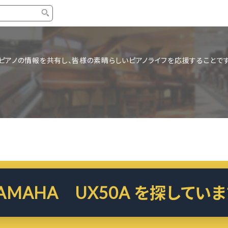
タイプ
ブランド
ブロ
ピアノの情報を共有し、皆様の素晴らしいピアノライフを応援することです
中古グランドピアノ
YAMAHA
スタッ
中古アップライトピアノ
KAWAI
ピアノ
輸入ピアノ
STEINWAY&SONS
ピアノ
ホワイトピアノ
BOSENDORFER
ピアノ
名作・コレクション
C.BECHSTEIN
ピアノ
新品ピアノ
BOSTON
新品ピ
AMAHA UX50A を探してい
コンサートグランドピアノ
DIAPASON
もっとみる