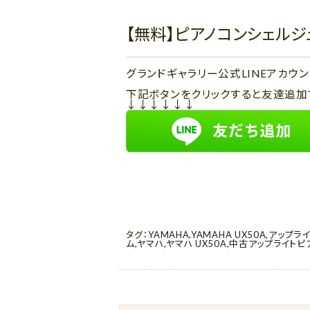
【無料】ピアノコンシェル
グランドギャラリー公式LINEアカ
下記ボタンをクリックすると友達追加
↓↓↓↓↓↓
タグ：
YAMAHA
,
YAMAHA UX50A
,
アップライ
ム
,
ヤマハ
,
ヤマハ UX50A
,
中古アップライトピ