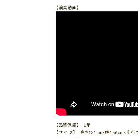
【演奏動画】
【品質保証】 1年
【サ イ ズ】 高さ131cm×幅156cm×奥行