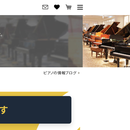
グ
ご来店・試弾予約
。
フレビュー
ご来店・ご試弾予約
のブランド紹介
ショールーム案内
の選び方
会社概要
ピアノの情報ブログ
>
お役立ち情報
会社概要
トーク
採用情報
アノ価格一覧
岡崎トップページ
ます
東京トップページ
ピアノ買取ページ