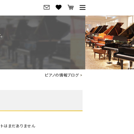
グ
ご来店・試弾予約
。
フレビュー
ご来店・ご試弾予約
のブランド紹介
ショールーム案内
の選び方
会社概要
ピアノの情報ブログ
>
お役立ち情報
会社概要
トーク
採用情報
アノ価格一覧
岡崎トップページ
東京トップページ
ントはまだありません
ピアノ買取ページ