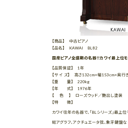
【商品】 中古ピアノ
【品名】 KAWAI BL82
国産ピアノ全盛期の名器!!カワイ最上位
【品質保証】 1年
【サ イ ズ】 高さ132cm×幅153cm×奥行
【重 量】 220kg
【年 式】 1976年
【 色 】 ローズウッド／艶出し塗装
【特 徴】
カワイ往年の名器で、「BLシリーズ」最上位
総アグラフ、アクチュエータ弦、象牙鍵盤