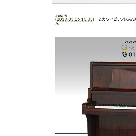
admin
(
2019.03.16 10:33
)
|
2.カワイピアノ(KAWA
ん