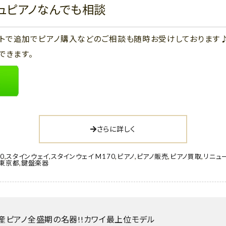
ジュピアノなんでも相談
ウントで追加でピアノ購入などのご相談も随時お受けしております
できます。
さらに詳しく
70
,
スタインウェイ
,
スタインウェイ M170
,
ピアノ
,
ピアノ販売
,
ピアノ買取
,
リニュ
東京都
,
鍵盤楽器
) 国産ピアノ全盛期の名器!!カワイ最上位モデル