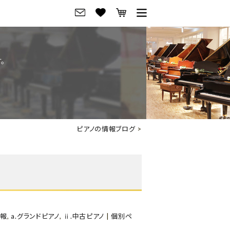
グ
ご来店・試弾予約
。
フレビュー
ご来店・ご試弾予約
のブランド紹介
ショールーム案内
の選び方
会社概要
ピアノの情報ブログ
>
お役立ち情報
会社概要
トーク
採用情報
アノ価格一覧
岡崎トップページ
東京トップページ
情報
,
a.グランドピアノ
,
ⅱ.中古ピアノ
|
個別ペ
ピアノ買取ページ