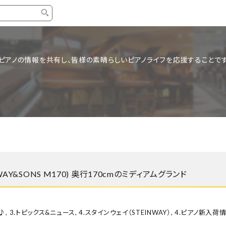
タイプ
ブランド
ブロ
ピアノの情報を共有し、皆様の素晴らしいピアノライフを応援することです
中古グランドピアノ
YAMAHA
スタッ
中古アップライトピアノ
KAWAI
ピアノ
輸入ピアノ
STEINWAY&SONS
ピアノ
ホワイトピアノ
BOSENDORFER
ピアノ
名作・コレクション
C.BECHSTEIN
ピアノ
新品ピアノ
BOSTON
Y&SONS M170) 奥行170cmのミディアムグランド
新品ピ
コンサートグランドピアノ
DIAPASON
もっとみる
♪
,
3.トピックス&ニュース
,
4.スタインウェイ（STEINWAY）
,
4.ピアノ新入荷