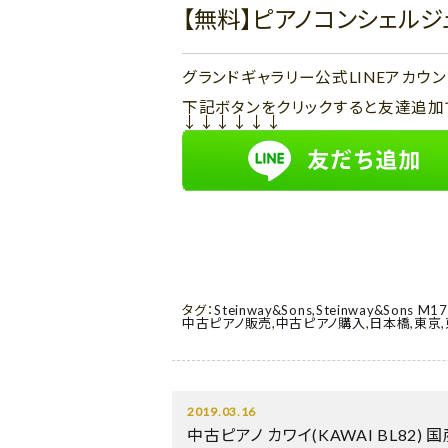
【無料】ピアノコンシェル
グランドギャラリー公式LINEアカ
下記ボタンをクリックすると友達追加
↓↓↓↓↓↓
タグ：
Steinway&Sons
,
Steinway&Sons M1
中古ピアノ販売
,
中古ピアノ購入
,
日本橋
,
東京
,
2019.03.16
中古ピアノ カワイ(KAWAI BL82