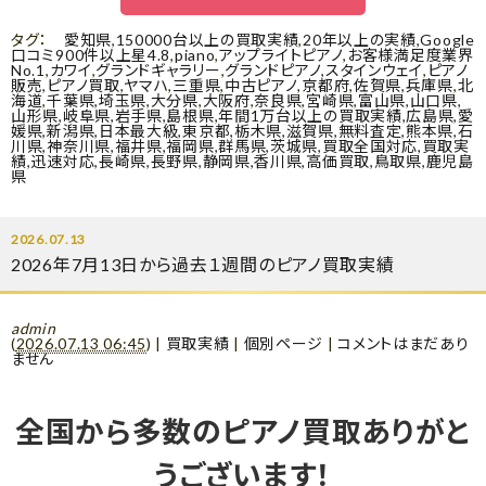
タグ：
愛知県
,
150000台以上の買取実績
,
20年以上の実績
,
Google
口コミ900件以上星4.8
,
piano
,
アップライトピアノ
,
お客様満足度業界
No.1
,
カワイ
,
グランドギャラリー
,
グランドピアノ
,
スタインウェイ
,
ピアノ
販売
,
ピアノ買取
,
ヤマハ
,
三重県
,
中古ピアノ
,
京都府
,
佐賀県
,
兵庫県
,
北
海道
,
千葉県
,
埼玉県
,
大分県
,
大阪府
,
奈良県
,
宮崎県
,
富山県
,
山口県
,
山形県
,
岐阜県
,
岩手県
,
島根県
,
年間1万台以上の買取実績
,
広島県
,
愛
媛県
,
新潟県
,
日本最大級
,
東京都
,
栃木県
,
滋賀県
,
無料査定
,
熊本県
,
石
川県
,
神奈川県
,
福井県
,
福岡県
,
群馬県
,
茨城県
,
買取全国対応
,
買取実
績
,
迅速対応
,
長崎県
,
長野県
,
静岡県
,
香川県
,
高価買取
,
鳥取県
,
鹿児島
県
2026.07.13
2026年7月13日から過去１週間のピアノ買取実績
admin
(
2026.07.13 06:45
)
|
買取実績
|
個別ページ
|
コメントはまだあり
ません
全国から多数のピアノ買取ありがと
うございます！