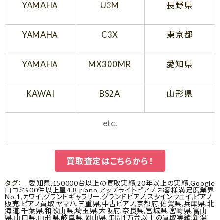
YAMAHA
U3M
長野県
YAMAHA
C3X
東京都
YAMAHA
MX300MR
愛知県
KAWAI
BS2A
山形県
etc.
買取査定はこちらから！
タグ：
愛知県
,
150000台以上の買取実績
,
20年以上の実績
,
Google
口コミ900件以上星4.8
,
piano
,
アップライトピアノ
,
お客様満足度業界
No.1
,
カワイ
,
グランドギャラリー
,
グランドピアノ
,
スタインウェイ
,
ピアノ
販売
,
ピアノ買取
,
ヤマハ
,
三重県
,
中古ピアノ
,
京都府
,
佐賀県
,
兵庫県
,
北
海道
,
千葉県
,
和歌山県
,
埼玉県
,
大阪府
,
奈良県
,
宮城県
,
宮崎県
,
富山
県
,
山口県
,
山形県
,
岐阜県
,
岡山県
,
年間1万台以上の買取実績
,
新潟