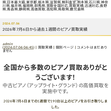
県
,
日本最大級
,
東京都
,
栃木県
,
滋賀県
,
無料査定
,
熊本県
,
石川県
,
神奈
川県
,
福井県
,
福岡県
,
群馬県
,
買取全国対応
,
買取実績
,
迅速対応
,
長野
県
,
青森県
,
静岡県
,
高価買取
,
高知県
,
鳥取県
,
鹿児島県
2026.07.06
2026年7月6日から過去１週間のピアノ買取実績
admin
(
2026.07.06 06:45
)
|
買取実績
|
個別ページ
|
コメントはまだあり
ません
全国から多数のピアノ買取ありがと
うございます！
中古ピアノ（アップライト・グランド）の高価買取を
実施中です。
2026年7月6日までの1週間で190台以上のピアノをお引き取りしま
した。