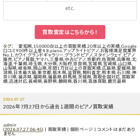
etc.
買取査定はこちらから！
タグ：
愛知県
,
150000台以上の買取実績
,
20年以上の実績
,
Google
口コミ900件以上星4.8
,
piano
,
アップライトピアノ
,
お客様満足度業界
No.1
,
カワイ
,
グランドギャラリー
,
グランドピアノ
,
スタインウェイ
,
ピアノ
販売
,
ピアノ買取
,
ヤマハ
,
三重県
,
中古ピアノ
,
京都府
,
佐賀県
,
兵庫県
,
北
海道
,
千葉県
,
埼玉県
,
大分県
,
大阪府
,
奈良県
,
宮城県
,
宮崎県
,
山口県
,
山梨県
,
岐阜県
,
岡山県
,
年間1万台以上の買取実績
,
広島県
,
愛媛県
,
新
潟県
,
日本最大級
,
東京都
,
栃木県
,
滋賀県
,
無料査定
,
熊本県
,
石川県
,
神
奈川県
,
福井県
,
福岡県
,
福島県
,
群馬県
,
茨城県
,
買取全国対応
,
買取実
績
,
迅速対応
,
長崎県
,
長野県
,
静岡県
,
香川県
,
高価買取
,
鹿児島県
2026.07.27
2026年7月27日から過去１週間のピアノ買取実績
admin
(
2026.07.27 06:45
)
|
買取実績
|
個別ページ
|
コメントはまだあり
ません