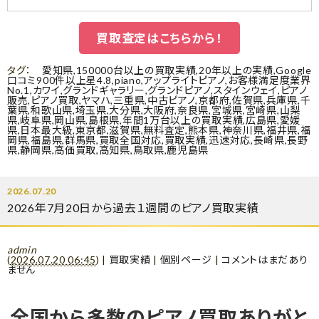
買取査定はこちらから！
タグ：
愛知県
,
150000台以上の買取実績
,
20年以上の実績
,
Google
口コミ900件以上星4.8
,
piano
,
アップライトピアノ
,
お客様満足度業界
No.1
,
カワイ
,
グランドギャラリー
,
グランドピアノ
,
スタインウェイ
,
ピアノ
販売
,
ピアノ買取
,
ヤマハ
,
三重県
,
中古ピアノ
,
京都府
,
佐賀県
,
兵庫県
,
千
葉県
,
和歌山県
,
埼玉県
,
大分県
,
大阪府
,
奈良県
,
宮城県
,
宮崎県
,
山梨
県
,
岐阜県
,
岡山県
,
島根県
,
年間1万台以上の買取実績
,
広島県
,
愛媛
県
,
日本最大級
,
東京都
,
滋賀県
,
無料査定
,
熊本県
,
神奈川県
,
福井県
,
福
岡県
,
福島県
,
群馬県
,
買取全国対応
,
買取実績
,
迅速対応
,
長崎県
,
長野
県
,
静岡県
,
高価買取
,
高知県
,
鳥取県
,
鹿児島県
2026.07.20
2026年7月20日から過去１週間のピアノ買取実績
admin
(
2026.07.20 06:45
)
|
買取実績
|
個別ページ
|
コメントはまだあり
ません
全国から多数のピアノ買取ありがと