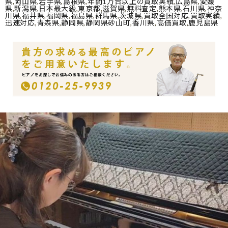
県
,
岡山県
,
岩手県
,
島根県
,
年間1万台以上の買取実績
,
広島県
,
愛媛
県
,
新潟県
,
日本最大級
,
東京都
,
滋賀県
,
無料査定
,
熊本県
,
石川県
,
神奈
川県
,
福井県
,
福岡県
,
福島県
,
群馬県
,
茨城県
,
買取全国対応
,
買取実績
,
迅速対応
,
青森県
,
静岡県
,
静岡県砂山町
,
香川県
,
高価買取
,
鹿児島県