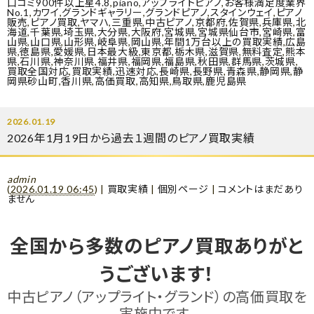
口コミ900件以上星4.8
,
piano
,
アップライトピアノ
,
お客様満足度業界
No.1
,
カワイ
,
グランドギャラリー
,
グランドピアノ
,
スタインウェイ
,
ピアノ
販売
,
ピアノ買取
,
ヤマハ
,
三重県
,
中古ピアノ
,
京都府
,
佐賀県
,
兵庫県
,
北
海道
,
千葉県
,
埼玉県
,
大分県
,
大阪府
,
宮城県
,
宮城県仙台市
,
宮崎県
,
富
山県
,
山口県
,
山形県
,
岐阜県
,
岡山県
,
年間1万台以上の買取実績
,
広島
県
,
徳島県
,
愛媛県
,
日本最大級
,
東京都
,
栃木県
,
滋賀県
,
無料査定
,
熊本
県
,
石川県
,
神奈川県
,
福井県
,
福岡県
,
福島県
,
秋田県
,
群馬県
,
茨城県
,
買取全国対応
,
買取実績
,
迅速対応
,
長崎県
,
長野県
,
青森県
,
静岡県
,
静
岡県砂山町
,
香川県
,
高価買取
,
高知県
,
鳥取県
,
鹿児島県
2026.01.19
2026年1月19日から過去１週間のピアノ買取実績
admin
(
2026.01.19 06:45
)
|
買取実績
|
個別ページ
|
コメントはまだあり
ません
全国から多数のピアノ買取ありがと
うございます！
中古ピアノ（アップライト・グランド）の高価買取を
実施中です。