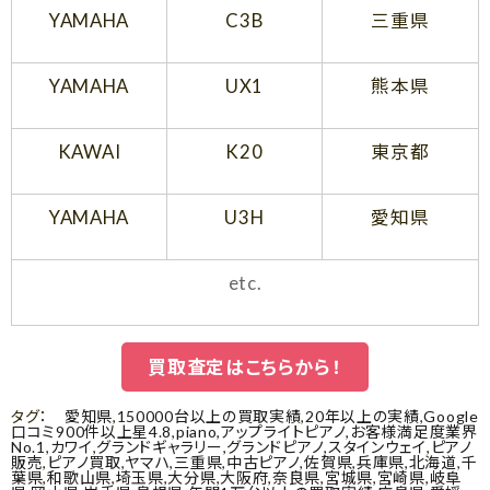
YAMAHA
C3B
三重県
YAMAHA
UX1
熊本県
KAWAI
K20
東京都
YAMAHA
U3H
愛知県
etc.
買取査定はこちらから！
タグ：
愛知県
,
150000台以上の買取実績
,
20年以上の実績
,
Google
口コミ900件以上星4.8
,
piano
,
アップライトピアノ
,
お客様満足度業界
No.1
,
カワイ
,
グランドギャラリー
,
グランドピアノ
,
スタインウェイ
,
ピアノ
販売
,
ピアノ買取
,
ヤマハ
,
三重県
,
中古ピアノ
,
佐賀県
,
兵庫県
,
北海道
,
千
葉県
,
和歌山県
,
埼玉県
,
大分県
,
大阪府
,
奈良県
,
宮城県
,
宮崎県
,
岐阜