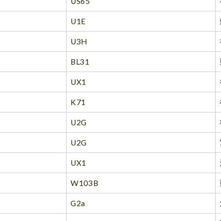
US65
U1E
U3H
BL31
UX1
K71
U2G
U2G
UX1
W103B
G2a