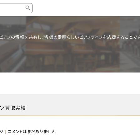
タイプ
ブランド
ブロ
ピアノの情報を共有し、皆様の素晴らしいピアノライフを応援することです
中古グランドピアノ
YAMAHA
スタッ
中古アップライトピアノ
KAWAI
ピアノ
輸入ピアノ
STEINWAY&SONS
ピアノ
ホワイトピアノ
BOSENDORFER
ピアノ
名作・コレクション
C.BECHSTEIN
ピアノ
新品ピアノ
BOSTON
アノ買取実績
新品ピ
コンサートグランドピアノ
DIAPASON
もっとみる
ジ
|
コメントはまだありません