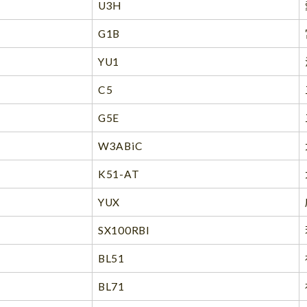
U3H
G1B
YU1
C5
G5E
W3ABiC
K51-AT
YUX
SX100RBl
BL51
BL71