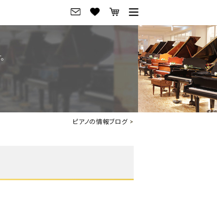
グ
ご来店・試弾予約
。
フレビュー
ご来店・ご試弾予約
のブランド紹介
ショールーム案内
の選び方
会社概要
ピアノの情報ブログ
>
お役立ち情報
会社概要
トーク
採用情報
アノ価格一覧
岡崎トップページ
東京トップページ
ピアノ買取ページ