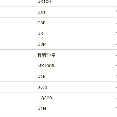
UX100
UX1
C3B
UX
U3M
特製50号
MX100R
U1E
BL61
HQ300
U1H