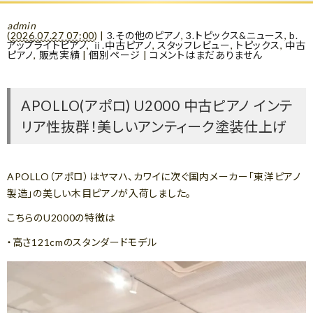
admin
(
2026.07.27 07:00
)
|
3.その他のピアノ
,
3.トピックス&ニュース
,
b.
アップライトピアノ
,
ⅱ.中古ピアノ
,
スタッフレビュー
,
トピックス
,
中古
ピアノ
,
販売実績
|
個別ページ
|
コメントはまだありません
APOLLO(アポロ) U2000 中古ピアノ インテ
リア性抜群！美しいアンティーク塗装仕上げ
APOLLO（アポロ）はヤマハ、カワイに次ぐ国内メーカー「東洋ピアノ
製造」の美しい木目ピアノが入荷しました。
こちらのU2000の特徴は
・高さ121cmのスタンダードモデル