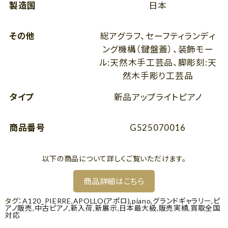
製造国
日本
その他
総アグラフ、セーフティランディ
ング機構（鍵盤蓋）、装飾モー
ル:天然木手工芸品、脚彫刻:天
然木手彫り工芸品
タイプ
新品アップライトピアノ
商品番号
G525070016
以下の商品について詳しくご覧いただけます。
商品詳細はこちら
タグ：
A120_PIERRE
,
APOLLO(アポロ)
,
piano
,
グランドギャラリー
,
ピ
アノ販売
,
中古ピアノ
,
新入荷
,
新展示
,
日本最大級
,
販売実績
,
買取全国
対応