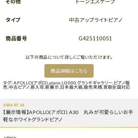
その他
トーンエスケープ
タイプ
中古アップライトピアノ
商品番号
G425110051
以下の商品について詳しくご覧いただけます。
商品詳細はこちら
タグ：
APOLLO(アポロ)
,
piano
,
U2000
,
グランドギャラリー
,
ピアノ販
売
,
中古ピアノ
,
新入荷
,
新展示
,
日本最大級
,
販売実績
,
買取全国対応
2026.07.16
【展示情報】APOLLO(アポロ) A30 丸みが可愛らしいお手
軽なホワイトグランドピアノ
admin