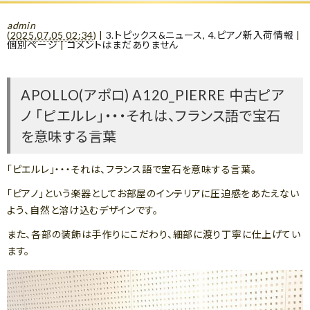
admin
(
2025.07.05 02:34
)
|
3.トピックス&ニュース
,
4.ピアノ新入荷情報
|
個別ページ
|
コメントはまだありません
APOLLO(アポロ) A120_PIERRE 中古ピア
ノ 「ピエルレ」・・・それは、フランス語で宝石
を意味する言葉
「ピエルレ」・・・それは、フランス語で宝石を意味する言葉。
「ピアノ」という楽器としてお部屋のインテリアに圧迫感をあたえない
よう、自然と溶け込むデザインです。
また、各部の装飾は手作りにこだわり、細部に渡り丁寧に仕上げてい
ます。