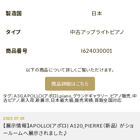
製造国
日本
タイプ
中古アップライトピアノ
商品番号
I624030001
以下の商品について詳しくご覧いただけます。
商品詳細はこちら
タグ：
A30
,
APOLLO(アポロ)
,
piano
,
グランドギャラリー
,
ピアノ販売
,
中
古ピアノ
,
新入荷
,
新展示
,
日本最大級
,
販売実績
,
買取全国対応
2025.07.05
【展示情報】APOLLO(アポロ) A120_PIERRE（新品） がショ
ールームへ展示されました♪