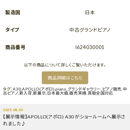
製造国
日本
タイプ
中古グランドピアノ
商品番号
I624030001
以下の商品について詳しくご覧いただけます。
商品詳細はこちら
タグ：
A30
,
APOLLO(アポロ)
,
piano
,
グランドギャラリー
,
ピアノ販売
,
中
古ピアノ
,
新入荷
,
新展示
,
日本最大級
,
販売実績
,
買取全国対応
2025.08.30
【展示情報】APOLLO(アポロ) A30 がショールームへ展示さ
れました♪