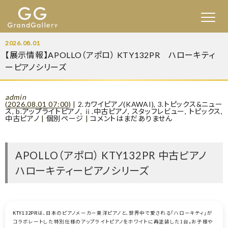
2026.08.01
【展示情報】APOLLO（アポロ） KTY132PR ハローキティ
ーピアノシリーズ
admin
(
2026.08.01 07:00
)
|
2.カワイピアノ(KAWAI)
,
3.トピックス&ニュー
ス
,
b.アップライトピアノ
,
ⅱ.中古ピアノ
,
スタッフレビュー
,
トピックス
,
中古ピアノ
|
個別ページ
|
コメントはまだありません
APOLLO（アポロ） KTY132PR 中古ピアノ
ハローキティーピアノシリーズ
KTY132PR
は、日本のピアノメーカー東洋ピアノと、世界中で愛される「ハローキティ」が
コラボレートした特別仕様のアップライトピアノをホワイトに再塗装した1台。お子様や