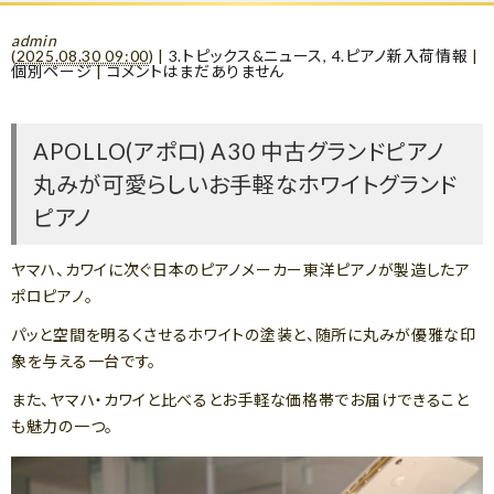
admin
(
2025.08.30 09:00
)
|
3.トピックス&ニュース
,
4.ピアノ新入荷情報
|
個別ページ
|
コメントはまだありません
APOLLO(アポロ) A30 中古グランドピアノ
丸みが可愛らしいお手軽なホワイトグランド
ピアノ
ヤマハ、カワイに次ぐ日本のピアノメーカー東洋ピアノが製造したア
ポロピアノ。
パッと空間を明るくさせるホワイトの塗装と、随所に丸みが優雅な印
象を与える一台です。
また、ヤマハ・カワイと比べるとお手軽な価格帯でお届けできること
も魅力の一つ。