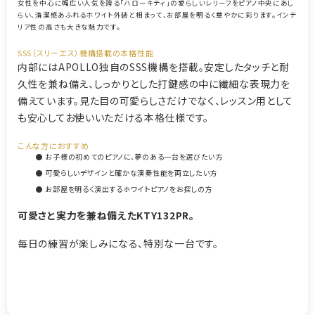
女性を中心に幅広い人気を誇る「ハローキティ」の愛らしいレリーフをピアノ中央にあし
らい、清潔感あふれるホワイト外装と相まって、お部屋を明るく華やかに彩ります。インテ
リア性の高さも大きな魅力です。
SSS（スリーエス）機構搭載の本格性能
内部にはAPOLLO独自のSSS機構を搭載。安定したタッチと耐
久性を兼ね備え、しっかりとした打鍵感の中に繊細な表現力を
備えています。見た目の可愛らしさだけでなく、レッスン用として
も安心してお使いいただける本格仕様です。
こんな方におすすめ
● お子様の初めてのピアノに、夢のある一台を選びたい方
● 可愛らしいデザインと確かな演奏性能を両立したい方
● お部屋を明るく演出するホワイトピアノをお探しの方
可愛さと実力を兼ね備えたKTY132PR。
毎日の練習が楽しみになる、特別な一台です。
【207108】【国産中古UP】【ホワイトピアノ】【アポロ KTY121】
【アポロKTY121】【APOLLO KTY121】【キティ】【260123】