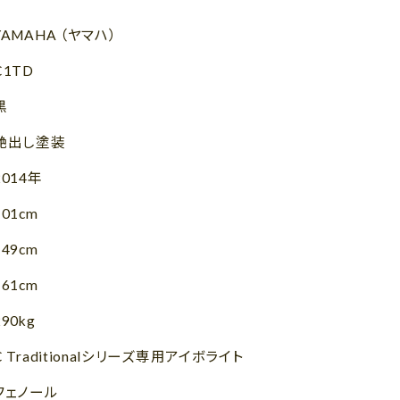
YAMAHA （ヤマハ）
C1TD
黒
艶出し塗装
2014年
101cm
149cm
161cm
290kg
C Traditionalシリーズ専用アイボライト
フェノール