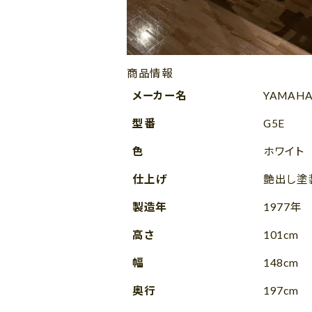
商品情報
メーカー名
YAMAH
型番
G5E
色
ホワイト
仕上げ
艶出し塗
製造年
1977年
高さ
101cm
幅
148cm
奥行
197cm