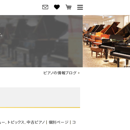
グ
ご来店・試弾予約
。
フレビュー
ご来店・ご試弾予約
のブランド紹介
ショールーム案内
の選び方
会社概要
ピアノの情報ブログ
>
お役立ち情報
会社概要
トーク
採用情報
アノ価格一覧
岡崎トップページ
東京トップページ
ュー
,
トピックス
,
中古ピアノ
|
個別ページ
|
コ
ピアノ買取ページ