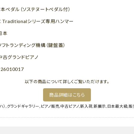
3本ペダル（ソステヌートペダル付）
C Traditionalシリーズ専用ハンマー
日本
ソフトランディング機構（鍵盤蓋）
中古グランドピアノ
826010017
以下の商品について詳しくご覧いただけます。
商品詳細はこちら
ハ）
,
グランドギャラリー
,
ピアノ販売
,
中古ピアノ
,
新入荷
,
新展示
,
日本最大級
,
販