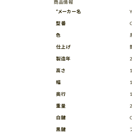
商品情報
“メーカー名
型番
色
仕上げ
製造年
高さ
幅
奥行
重量
白鍵
黒鍵