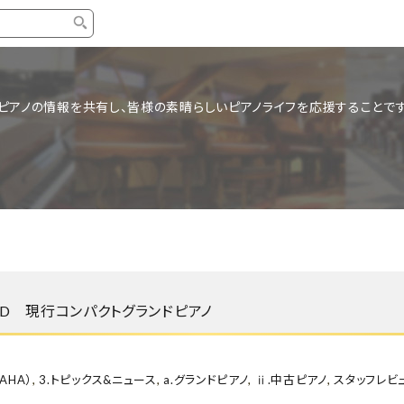
タイプ
ブランド
ブロ
ピアノの情報を共有し、皆様の素晴らしいピアノライフを応援することです
中古グランドピアノ
YAMAHA
スタッ
中古アップライトピアノ
KAWAI
ピアノ
輸入ピアノ
STEINWAY&SONS
ピアノ
ホワイトピアノ
BOSENDORFER
ピアノ
名作・コレクション
C.BECHSTEIN
ピアノ
新品ピアノ
BOSTON
1TD 現行コンパクトグランドピアノ
新品ピ
コンサートグランドピアノ
DIAPASON
もっとみる
AHA）
,
3.トピックス&ニュース
,
a.グランドピアノ
,
ⅱ.中古ピアノ
,
スタッフレビ