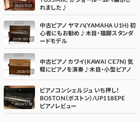
2025/9/25
れました♪
中古ピアノ ヤマハ(YAMAHA U1H) 初
心者にもお勧め♪木目・猫脚スタンダ
2018/10/17
ードモデル
中古ピアノ カワイ(KAWAI CE7N) 気
軽にピアノを演奏♪木目・小型ピアノ
2020/5/3
ピアノコンシェルジュ いち押し！
BOSTON（ボストン）/UP118EPE
2024/5/18
ピアノレビュー