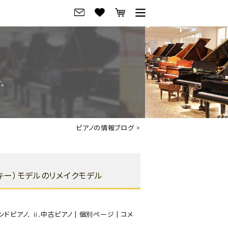
グ
ご来店・試弾予約
フレビュー
ご来店・ご試弾予約
。
のブランド紹介
ショールーム案内
の選び方
会社概要
ピアノの情報ブログ
>
お役立ち情報
会社概要
トーク
採用情報
フスキー）モデルのリメイクモデル
アノ価格一覧
岡崎トップページ
東京トップページ
ランドピアノ
,
ⅱ.中古ピアノ
|
個別ページ
|
コメ
ピアノ買取ページ