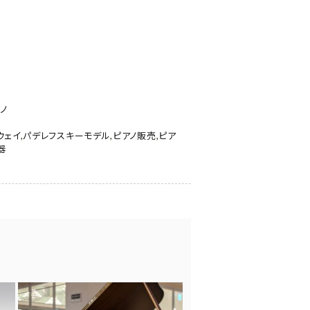
ノ
ウェイ
,
パデレフスキーモデル
,
ピアノ販売
,
ピア
器