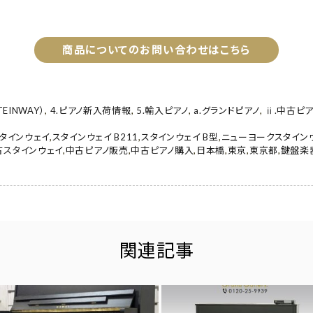
商品についてのお問い合わせはこちら
EINWAY）
,
4.ピアノ新入荷情報
,
5.輸入ピアノ
,
a.グランドピアノ
,
ⅱ.中古ピア
タインウェイ
,
スタインウェイ B211
,
スタインウェイ B型
,
ニューヨークスタイン
古スタインウェイ
,
中古ピアノ販売
,
中古ピアノ購入
,
日本橋
,
東京
,
東京都
,
鍵盤楽
関連記事