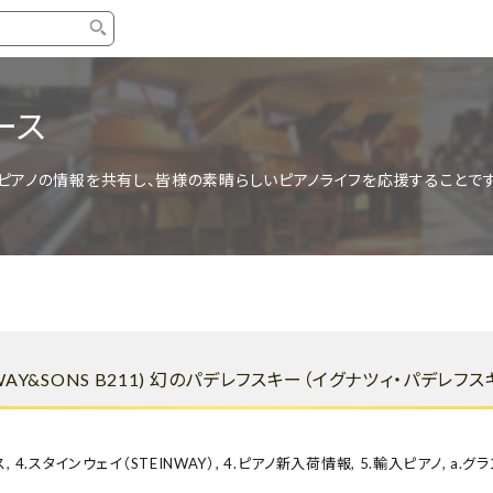
タイプ
ブランド
ブロ
ース
中古グランドピアノ
YAMAHA
スタッ
ピアノの情報を共有し、皆様の素晴らしいピアノライフを応援することです
中古アップライトピアノ
KAWAI
ピアノ
輸入ピアノ
STEINWAY&SONS
ピアノ
ホワイトピアノ
BOSENDORFER
ピアノ
名作・コレクション
C.BECHSTEIN
ピアノ
新品ピアノ
BOSTON
WAY&SONS B211) 幻のパデレフスキー（イグナツィ・パデレ
新品ピ
コンサートグランドピアノ
DIAPASON
もっとみる
ス
,
4.スタインウェイ（STEINWAY）
,
4.ピアノ新入荷情報
,
5.輸入ピアノ
,
a.グ