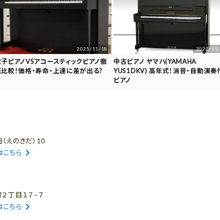
2025/11/18
2022/11
電子ピアノVSアコースティックピアノ徹
中古ピアノ ヤマハ(YAMAHA
底比較！価格・寿命・上達に差が出る?
YUS1DKV) 高年式！消音・自動演奏
ピアノ
（えのきだ）10
はこちら
町２丁目１７−７
はこちら