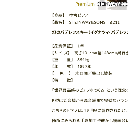
【商品】 中古ピアノ
【品名】 STEINWAY&SONS B211
幻のパデレフスキー（イグナツィ・パデレフ
【品質保証】 1年
【サ イ ズ】 高さ101cm×幅148cm×奥行き
【重 量】 354kg
【年 式】 1897年
【 色 】 木目調／艶出し塗装
【特 徴】
「世界最高峰のピアノをつくる」という理念
B型は低音域から高音域まで完璧なバランス
こちらのピアノは、19世紀に製作されたと
随所にみられる手彫加工や透かし譜面台は