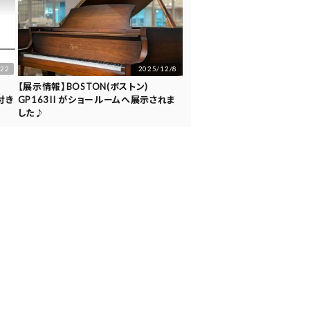
/22
2025/12/8
【展示情報】BOSTON(ボストン)
付き
GP163II がショールームへ展示されま
した♪