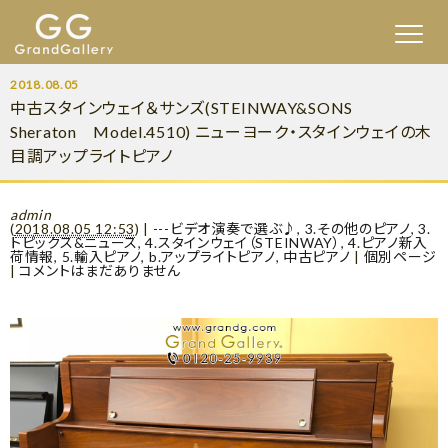
2018.08.05
中古スタインウェイ＆サンズ(STEINWAY&SONS
Sheraton Model.4510) ニューヨーク・スタインウェイの木
目調アップライトピアノ
admin
(
2018.08.05 12:53
)
|
---ビデオ演奏で選ぶ♪
,
3.その他のピアノ
,
3.
トピックス&ニュース
,
4.スタインウェイ（STEINWAY）
,
4.ピアノ新入
荷情報
,
5.輸入ピアノ
,
b.アップライトピアノ
,
中古ピアノ
|
個別ページ
|
コメントはまだありません