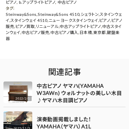
ピアノ
,
b.アップライトピアノ
,
中古ピアノ
タグ
:
Steinway&Sons
,
Steinway&Sons 4510
,
シェラトン
,
スタインウェ
イ
,
スタインウェイ 4510
,
ニューヨークスタインウェイ
,
ピアノ
,
ピアノ
販売
,
ピアノ買取
,
リニューアル
,
中古アップライトピアノ
,
中古スタイ
ンウェイ
,
中古ピアノ販売
,
中古ピアノ購入
,
日本橋
,
東京都
,
鍵盤楽
器
関連記事
中古ピアノ ヤマハ(YAMAHA
W3AWn) ウォルナットの美しい木目
2022/2/1
♪ヤマハ木目調ピアノ
演奏動画掲載しました！
YAMAHA（ヤマハ）A1L
2025/11/3