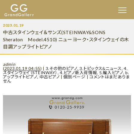
2023.01.19
中古スタインウェイ＆サンズ(STEINWAY&SONS
Sheraton Model.4510) ニューヨーク・スタインウェイの木
目調アップライトピアノ
admin
(
2023.01.19 04:55
)
|
3.その他のピアノ
,
3.トピックス&ニュース
,
4.
スタインウェイ（STEINWAY）
,
4.ピアノ新入荷情報
,
5.輸入ピアノ
,
b.
アップライトピアノ
,
中古ピアノ
|
個別ページ
|
コメントはまだありま
せん