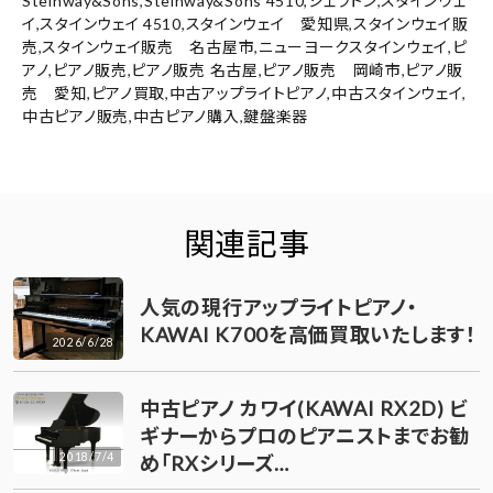
Steinway&Sons
,
Steinway&Sons 4510
,
シェラトン
,
スタインウェ
イ
,
スタインウェイ 4510
,
スタインウェイ 愛知県
,
スタインウェイ販
売
,
スタインウェイ販売 名古屋市
,
ニューヨークスタインウェイ
,
ピ
アノ
,
ピアノ販売
,
ピアノ販売 名古屋
,
ピアノ販売 岡崎市
,
ピアノ販
売 愛知
,
ピアノ買取
,
中古アップライトピアノ
,
中古スタインウェイ
,
中古ピアノ販売
,
中古ピアノ購入
,
鍵盤楽器
関連記事
人気の現行アップライトピアノ・
KAWAI K700を高価買取いたします！
2026/6/28
中古ピアノ カワイ(KAWAI RX2D) ビ
ギナーからプロのピアニストまでお勧
2018/7/4
め「RXシリーズ…