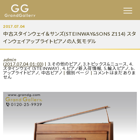
2017.07.04
中古スタインウェイ＆サンズ(STEINWAY&SONS Z114) スタ
インウェイアップライトピアノの人気モデル
admin
(
2017.07.04 01:03
)
|
3.その他のピアノ
,
3.トピックス&ニュース
,
4.
スタインウェイ（STEINWAY）
,
4.ピアノ新入荷情報
,
5.輸入ピアノ
,
b.
アップライトピアノ
,
中古ピアノ
|
個別ページ
|
コメントはまだありま
せん