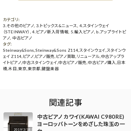
カテゴリ
:
3.その他のピアノ
,
3.トピックス&ニュース
,
4.スタインウェイ
（STEINWAY）
,
4.ピアノ新入荷情報
,
5.輸入ピアノ
,
b.アップライトピ
アノ
,
中古ピアノ
タグ
:
Steinway&Sons
,
Steinway&Sons Z114
,
スタインウェイ
,
スタインウ
ェイ Z114
,
ピアノ
,
ピアノ販売
,
ピアノ買取
,
リニューアル
,
中古アップラ
イトピアノ
,
中古スタインウェイ
,
中古ピアノ販売
,
中古ピアノ購入
,
日本
橋
,
木目
,
東京
,
東京都
,
鍵盤楽器
関連記事
中古ピアノ カワイ(KAWAI C980RE)
ヨーロッパトーンをめざした珠玉の一
2019/3/18