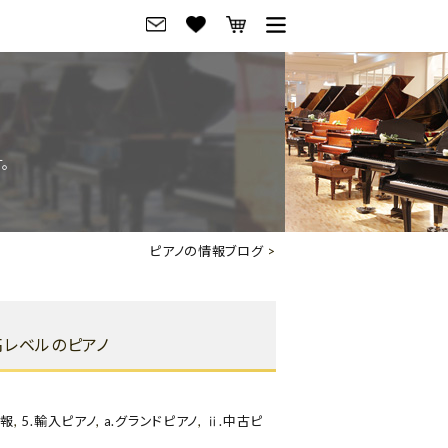
グ
ご来店・試弾予約
フレビュー
ご来店・ご試弾予約
。
のブランド紹介
ショールーム案内
の選び方
会社概要
ピアノの情報ブログ
>
お役立ち情報
会社概要
トーク
採用情報
最高レベルのピアノ
アノ価格一覧
岡崎トップページ
東京トップページ
情報
,
5.輸入ピアノ
,
a.グランドピアノ
,
ⅱ.中古ピ
ピアノ買取ページ