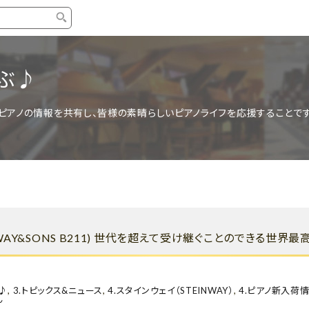
タイプ
ブランド
ブロ
選ぶ♪
中古グランドピアノ
YAMAHA
スタッ
ピアノの情報を共有し、皆様の素晴らしいピアノライフを応援することです
中古アップライトピアノ
KAWAI
ピアノ
輸入ピアノ
STEINWAY&SONS
ピアノ
ホワイトピアノ
BOSENDORFER
ピアノ
名作・コレクション
C.BECHSTEIN
ピアノ
新品ピアノ
BOSTON
WAY&SONS B211) 世代を超えて受け継ぐことのできる世界
新品ピ
コンサートグランドピアノ
DIAPASON
もっとみる
♪
,
3.トピックス&ニュース
,
4.スタインウェイ（STEINWAY）
,
4.ピアノ新入荷
ん