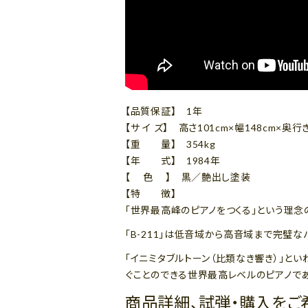
【品質保証】 1年
【サ イ ズ】 高さ101cm×幅148cm×奥行き
【重 量】 354kg
【年 式】 1984年
【 色 】 黒／艶出し塗装
【特 徴】
「世界最高峰のピアノをつくる」という理念
「B-211」は低音域から高音域まで完璧な
「イニミタブルトーン（比類なき響き）」と
ぐことのできる世界最高レベルのピアノであ
商品詳細、試弾・購入をご