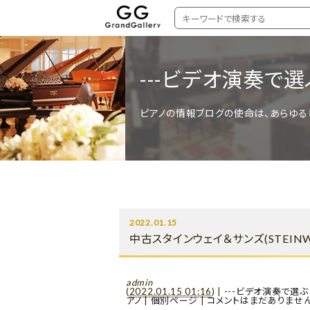
---ビデオ演奏で
ピアノの情報ブログの使命は、あらゆる
2022.01.15
中古スタインウェイ＆サンズ(STEIN
admin
(
2022.01.15 01:16
)
|
---ビデオ演奏で選ぶ
アノ
|
個別ページ
|
コメントはまだありませ