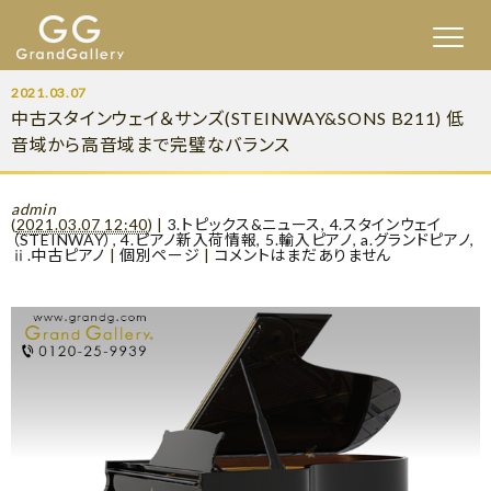
2021.03.07
中古スタインウェイ＆サンズ(STEINWAY&SONS B211) 低
音域から高音域まで完璧なバランス
admin
(
2021.03.07 12:40
)
|
3.トピックス&ニュース
,
4.スタインウェイ
（STEINWAY）
,
4.ピアノ新入荷情報
,
5.輸入ピアノ
,
a.グランドピアノ
,
ⅱ.中古ピアノ
|
個別ページ
|
コメントはまだありません