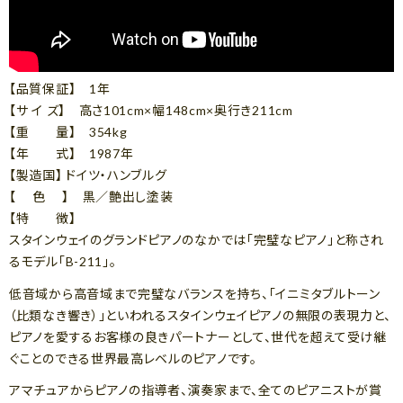
【品質保証】 1年
【サ イ ズ】 高さ101cm×幅148cm×奥行き211cm
【重 量】 354kg
【年 式】 1987年
【製造国】 ドイツ・ハンブルグ
【 色 】 黒／艶出し塗装
【特 徴】
スタインウェイのグランドピアノのなかでは「完璧なピアノ」と称され
るモデル「B-211」。
低音域から高音域まで完璧なバランスを持ち、「イニミタブルトーン
（比類なき響き）」といわれるスタインウェイピアノの無限の表現力と、
ピアノを愛するお客様の良きパートナーとして、世代を超えて受け継
ぐことのできる世界最高レベルのピアノです。
アマチュアからピアノの指導者、演奏家まで、全てのピアニストが賞