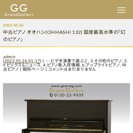
2022.05.26
中古ピアノ オオハシ(OHHASHI 132) 国産最高水準の「幻
のピアノ」
admin
(
2022.05.26 01:17
)
|
---ビデオ演奏で選ぶ♪
,
3.その他のピアノ
,
3.
トピックス&ニュース
,
4.ピアノ新入荷情報
,
b.アップライトピアノ
,
中
古ピアノ
|
個別ページ
|
コメントはまだありません