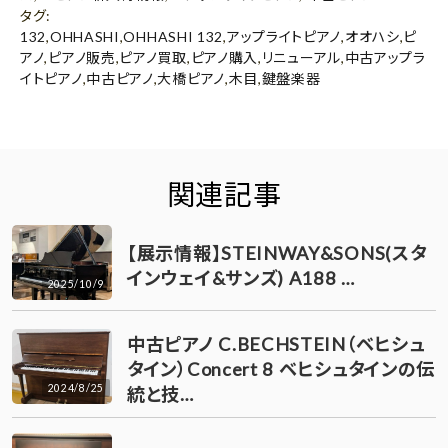
タグ
:
132
,
OHHASHI
,
OHHASHI 132
,
アップライトピアノ
,
オオハシ
,
ピ
アノ
,
ピアノ販売
,
ピアノ買取
,
ピアノ購入
,
リニューアル
,
中古アップラ
イトピアノ
,
中古ピアノ
,
大橋ピアノ
,
木目
,
鍵盤楽器
関連記事
【展示情報】STEINWAY&SONS(スタ
インウェイ&サンズ) A188 …
2025/10/9
中古ピアノ C.BECHSTEIN（ベヒシュ
タイン）Concert 8 ベヒシュタインの伝
2024/8/25
統と技…