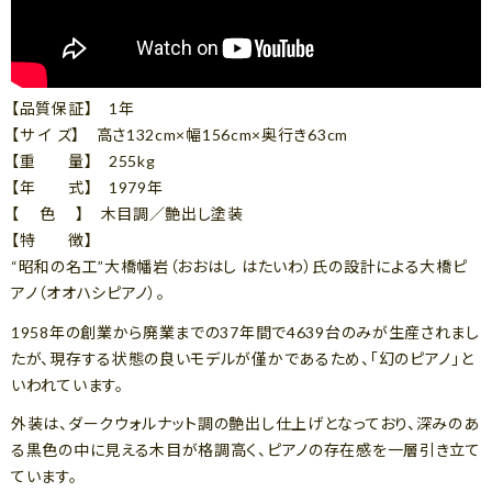
【品質保証】 1年
【サ イ ズ】 高さ132cm×幅156cm×奥行き63cm
【重 量】 255kg
【年 式】 1979年
【 色 】 木目調／艶出し塗装
【特 徴】
“昭和の名工”大橋幡岩（おおはし はたいわ）氏の設計による大橋ピ
アノ（オオハシピアノ）。
1958年の創業から廃業までの37年間で4639台のみが生産されまし
たが、現存する状態の良いモデルが僅かであるため、「幻のピアノ」と
いわれています。
外装は、ダークウォルナット調の艶出し仕上げとなっており、深みのあ
る黒色の中に見える木目が格調高く、ピアノの存在感を一層引き立て
ています。