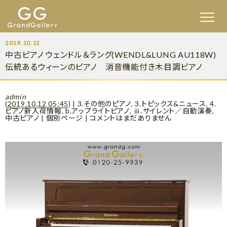
2019.10.12
中古ピアノ ウェンドル＆ラング(WENDL&LUNG AU118W)
伝統あるウィーンのピアノ 消音機能付き木目調ピアノ
admin
(
2019.10.12 05:45
)
|
3.その他のピアノ
,
3.トピックス&ニュース
,
4.
ピアノ新入荷情報
,
b.アップライトピアノ
,
ⅲ.サイレント／自動演奏
,
中古ピアノ
|
個別ページ
|
コメントはまだありません