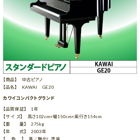
【商品】 中古ピアノ
【品名】 KAWAI GE20
カワイコンパクトグランド
【品質保証】 1年
【サ イ ズ】 高さ102cm×幅150cm×奥行き154cm
【重 量】 275kg
【年 式】 2003年
【 色 】 黒／艶出し塗装